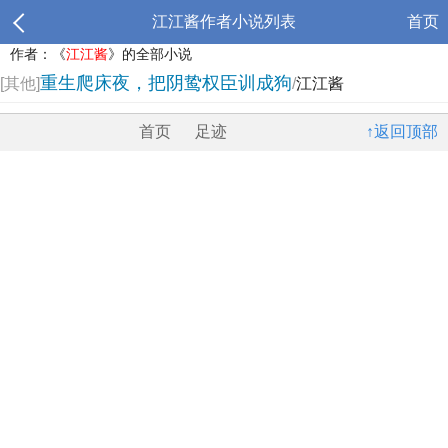
江江酱作者小说列表
首页
作者：《
江江酱
》的全部小说
重生爬床夜，把阴鸷权臣训成狗
[其他]
/
江江酱
首页
足迹
↑返回顶部