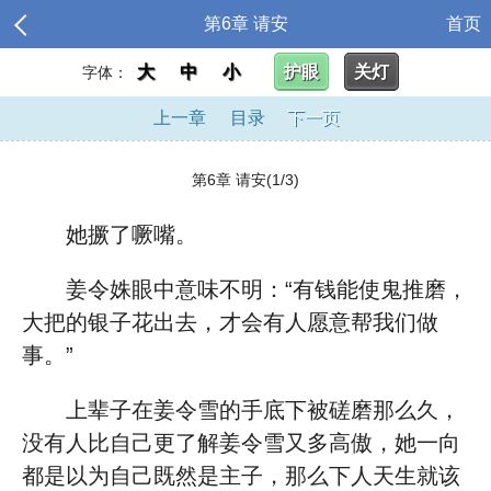
第6章 请安
首页
大
中
小
护眼
关灯
字体：
上一章
目录
下一页
第6章 请安(1/3)
她撅了噘嘴。
姜令姝眼中意味不明：“有钱能使鬼推磨，
大把的银子花出去，才会有人愿意帮我们做
事。”
上辈子在姜令雪的手底下被磋磨那么久，
没有人比自己更了解姜令雪又多高傲，她一向
都是以为自己既然是主子，那么下人天生就该