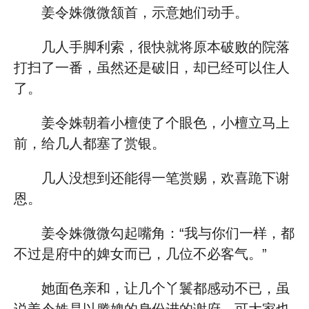
姜令姝微微颔首，示意她们动手。
几人手脚利索，很快就将原本破败的院落
打扫了一番，虽然还是破旧，却已经可以住人
了。
姜令姝朝着小檀使了个眼色，小檀立马上
前，给几人都塞了赏银。
几人没想到还能得一笔赏赐，欢喜跪下谢
恩。
姜令姝微微勾起嘴角：“我与你们一样，都
不过是府中的婢女而已，几位不必客气。”
她面色亲和，让几个丫鬟都感动不已，虽