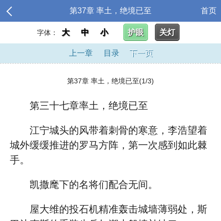
第37章 率土，绝境已至
首页
大
中
小
护眼
关灯
字体：
上一章
目录
下一页
第37章 率土，绝境已至(1/3)
第三十七章率土，绝境已至
江宁城头的风带着刺骨的寒意，李浩望着
城外缓缓推进的罗马方阵，第一次感到如此棘
手。
凯撒麾下的名将们配合无间。
屋大维的投石机精准轰击城墙薄弱处，斯