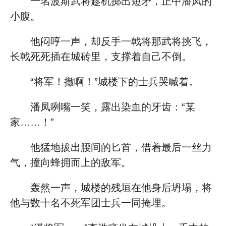
一名波斯武将趁机掷出短矛，正中潘凤的
小腹。
他闷哼一声，却反手一戟将那武将挑飞，
长戟死死插在城砖里，支撑着自己不倒。
“将军！撤啊！”城楼下的士兵哭喊着。
潘凤咧嘴一笑，露出染血的牙齿：“某
家……！”
他猛地拔出腰间的匕首，借着最后一丝力
气，撞向蜂拥而上的敌军。
轰然一声，城楼的残垣在他身后坍塌，将
他与数十名不死军团士兵一同掩埋。