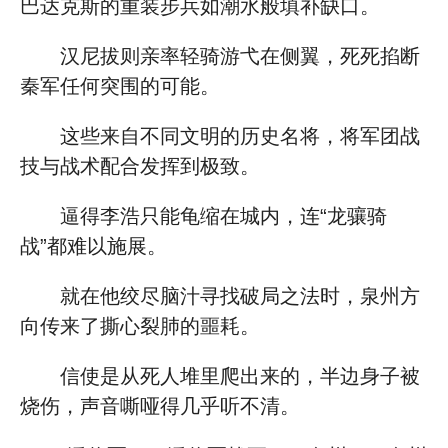
巴达克斯的重装步兵如潮水般填补缺口。
汉尼拔则亲率轻骑游弋在侧翼，死死掐断
秦军任何突围的可能。
这些来自不同文明的历史名将，将军团战
技与战术配合发挥到极致。
逼得李浩只能龟缩在城内，连“龙骧骑
战”都难以施展。
就在他绞尽脑汁寻找破局之法时，泉州方
向传来了撕心裂肺的噩耗。
信使是从死人堆里爬出来的，半边身子被
烧伤，声音嘶哑得几乎听不清。