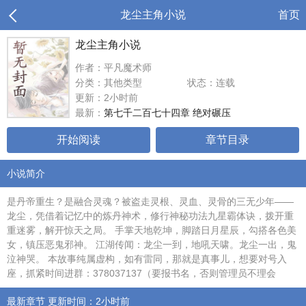
龙尘主角小说
首页
龙尘主角小说
作者：平凡魔术师
分类：其他类型
状态：连载
更新：2小时前
最新：
第七千二百七十四章 绝对碾压
开始阅读
章节目录
小说简介
是丹帝重生？是融合灵魂？被盗走灵根、灵血、灵骨的三无少年——
龙尘，凭借着记忆中的炼丹神术，修行神秘功法九星霸体诀，拨开重
重迷雾，解开惊天之局。 手掌天地乾坤，脚踏日月星辰，勾搭各色美
女，镇压恶鬼邪神。 江湖传闻：龙尘一到，地吼天啸。龙尘一出，鬼
泣神哭。 本故事纯属虚构，如有雷同，那就是真事儿，想要对号入
座，抓紧时间进群：378037137（要报书名，否则管理员不理会
最新章节 更新时间：2小时前