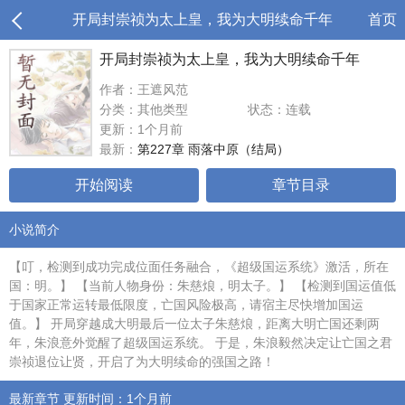
开局封崇祯为太上皇，我为大明续命千年
首页
开局封崇祯为太上皇，我为大明续命千年
作者：王遮风范
分类：其他类型
状态：连载
更新：1个月前
最新：
第227章 雨落中原（结局）
开始阅读
章节目录
小说简介
【叮，检测到成功完成位面任务融合，《超级国运系统》激活，所在
国：明。】 【当前人物身份：朱慈烺，明太子。】 【检测到国运值低
于国家正常运转最低限度，亡国风险极高，请宿主尽快增加国运
值。】 开局穿越成大明最后一位太子朱慈烺，距离大明亡国还剩两
年，朱浪意外觉醒了超级国运系统。 于是，朱浪毅然决定让亡国之君
崇祯退位让贤，开启了为大明续命的强国之路！
最新章节 更新时间：1个月前