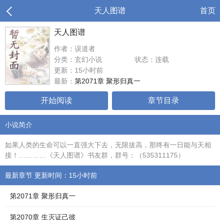
天人图谱
首页
天人图谱
作者：误道者
分类：玄幻小说
状态：连载
更新：15小时前
最新：
第2071章 聚形归真一
开始阅读
章节目录
小说简介
如果人类的生命可以一直强大下去，无限拔高，那终有一日能与天相
接！…………《天人图谱》书友群，群号：（535311175）
最新章节 更新时间：15小时前
第2071章 聚形归真一
第2070章 生灭证己彼