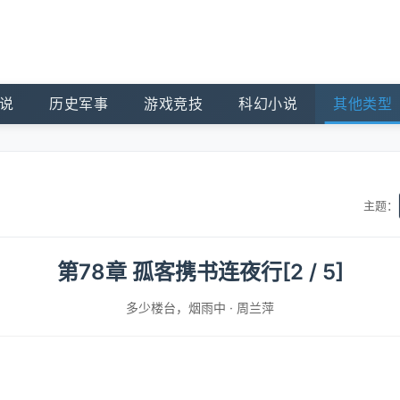
说
历史军事
游戏竞技
科幻小说
其他类型
主题：
第78章 孤客携书连夜行[2 / 5]
多少楼台，烟雨中
·
周兰萍