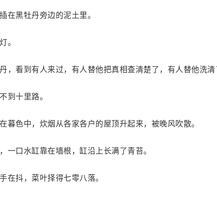
插在黑牡丹旁边的泥土里。
灯。
丹，看到有人来过，有人替他把真相查清楚了，有人替他洗清
不到十里路。
在暮色中，炊烟从各家各户的屋顶升起来，被晚风吹散。
，一口水缸靠在墙根，缸沿上长满了青苔。
手在抖，菜叶择得七零八落。