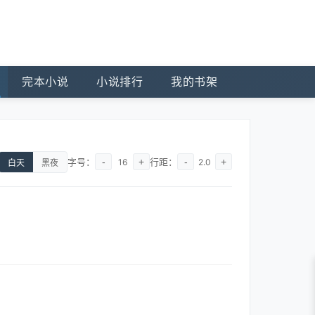
完本小说
小说排行
我的书架
字号：
-
+
行距：
-
+
16
2.0
白天
黑夜