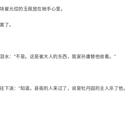
块崔元综的玉佩放在她手心里。
害了。
泪水：“不是。这是崔大人的东西，我家孙庸替他收着。”
往下淌：“知道。县衙的人来过了，说是牡丹园的主人杀了他。