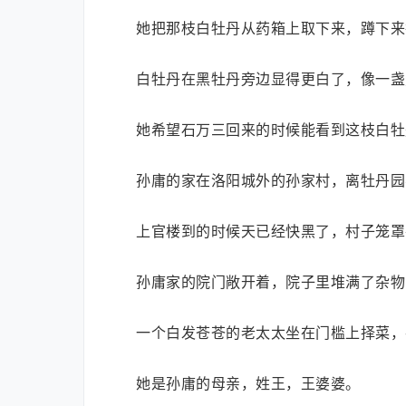
她把那枝白牡丹从药箱上取下来，蹲下来
白牡丹在黑牡丹旁边显得更白了，像一盏
她希望石万三回来的时候能看到这枝白牡
孙庸的家在洛阳城外的孙家村，离牡丹园
上官楼到的时候天已经快黑了，村子笼罩
孙庸家的院门敞开着，院子里堆满了杂物
一个白发苍苍的老太太坐在门槛上择菜，
她是孙庸的母亲，姓王，王婆婆。