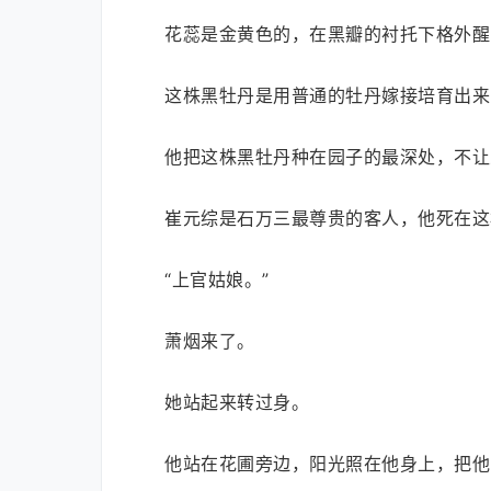
花蕊是金黄色的，在黑瓣的衬托下格外醒
这株黑牡丹是用普通的牡丹嫁接培育出来
他把这株黑牡丹种在园子的最深处，不让
崔元综是石万三最尊贵的客人，他死在这
“上官姑娘。”
萧烟来了。
她站起来转过身。
他站在花圃旁边，阳光照在他身上，把他