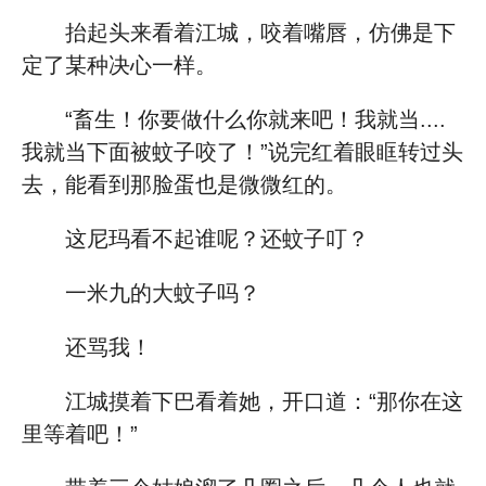
抬起头来看着江城，咬着嘴唇，仿佛是下
定了某种决心一样。
“畜生！你要做什么你就来吧！我就当....
我就当下面被蚊子咬了！”说完红着眼眶转过头
去，能看到那脸蛋也是微微红的。
这尼玛看不起谁呢？还蚊子叮？
一米九的大蚊子吗？
还骂我！
江城摸着下巴看着她，开口道：“那你在这
里等着吧！”