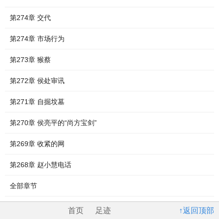
第274章 交代
第274章 市场行为
第273章 猴蔡
第272章 侯处审讯
第271章 自掘坟墓
第270章 侯亮平的“尚方宝剑”
第269章 收紧的网
第268章 赵小慧电话
全部章节
首页
足迹
↑返回顶部