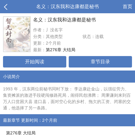
名义：汉东我和达康都是秘书
首页
名义：汉东我和达康都是秘书
作者：丿没名字
分类：其他类型
状态：连载
更新：2个月前
最新：
第276章 大结局
开始阅读
章节目录
小说简介
1993 年，汉东两位前秘书同时下放： 李达康赴金山，以强征劳力、
集资摊派的激进手段硬闯修路死局，闹得民怨沸腾； 周秉谦则来到百
万人口贫困大县 道口县，面对空心化的乡村、拖欠的工资、闭塞的交
通，他选择了另一条路。
最新章节 更新时间：2个月前
第276章 大结局