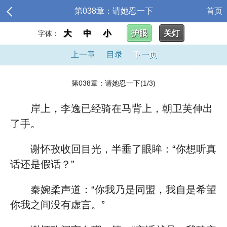
第038章：请她忍一下
首页
大
中
小
护眼
关灯
字体：
上一章
目录
下一页
第038章：请她忍一下(1/3)
岸上，李逸已经骑在马背上，朝卫芙伸出
了手。
谢怀孜收回目光，半垂了眼眸：“你想听真
话还是假话？”
秦婉柔声道：“你我乃是同盟，我自是希望
你我之间没有虚言。”