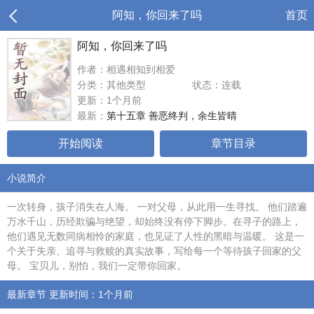
阿知，你回来了吗
首页
阿知，你回来了吗
作者：相遇相知到相爱
分类：其他类型
状态：连载
更新：1个月前
最新：
第十五章 善恶终判，余生皆晴
开始阅读
章节目录
小说简介
一次转身，孩子消失在人海。 一对父母，从此用一生寻找。 他们踏遍
万水千山，历经欺骗与绝望，却始终没有停下脚步。在寻子的路上，
他们遇见无数同病相怜的家庭，也见证了人性的黑暗与温暖。 这是一
个关于失亲、追寻与救赎的真实故事，写给每一个等待孩子回家的父
母。 宝贝儿，别怕，我们一定带你回家。
最新章节 更新时间：1个月前