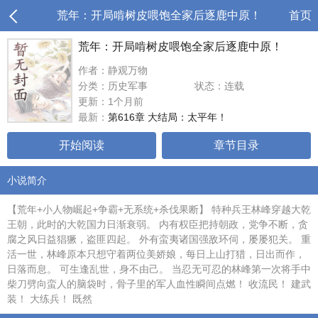
荒年：开局啃树皮喂饱全家后逐鹿中原！
首页
荒年：开局啃树皮喂饱全家后逐鹿中原！
作者：静观万物
分类：历史军事
状态：连载
更新：1个月前
最新：
第616章 大结局：太平年！
开始阅读
章节目录
小说简介
【荒年+小人物崛起+争霸+无系统+杀伐果断】 特种兵王林峰穿越大乾
王朝，此时的大乾国力日渐衰弱。 内有权臣把持朝政，党争不断，贪
腐之风日益猖獗，盗匪四起。 外有蛮夷诸国强敌环伺，屡屡犯关。 重
活一世，林峰原本只想守着两位美娇娘，每日上山打猎，日出而作，
日落而息。 可生逢乱世，身不由己。 当忍无可忍的林峰第一次将手中
柴刀劈向蛮人的脑袋时，骨子里的军人血性瞬间点燃！ 收流民！ 建武
装！ 大练兵！ 既然