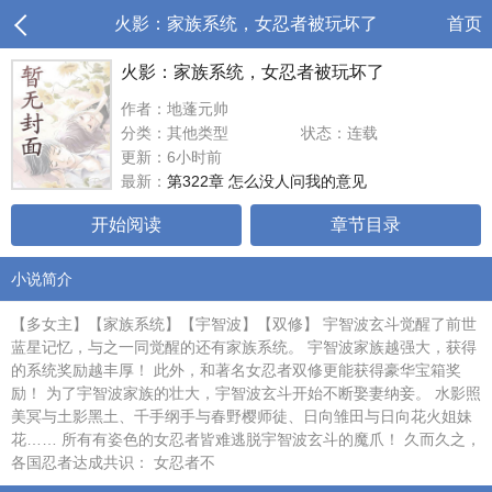
火影：家族系统，女忍者被玩坏了
首页
火影：家族系统，女忍者被玩坏了
作者：地蓬元帅
分类：其他类型
状态：连载
更新：6小时前
最新：
第322章 怎么没人问我的意见
开始阅读
章节目录
小说简介
【多女主】【家族系统】【宇智波】【双修】 宇智波玄斗觉醒了前世
蓝星记忆，与之一同觉醒的还有家族系统。 宇智波家族越强大，获得
的系统奖励越丰厚！ 此外，和著名女忍者双修更能获得豪华宝箱奖
励！ 为了宇智波家族的壮大，宇智波玄斗开始不断娶妻纳妾。 水影照
美冥与土影黑土、千手纲手与春野樱师徒、日向雏田与日向花火姐妹
花…… 所有有姿色的女忍者皆难逃脱宇智波玄斗的魔爪！ 久而久之，
各国忍者达成共识： 女忍者不