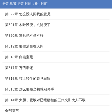
最新章节 更新时间：6小时前
第322章 怎么没人问我的意见
第321章 木叶没变，玄隐变了
第320章 道歉也不是不行
第319章 要留清白在人间
第318章 白银宝藏
第317章 万倍奉还
第316章 秽土转生的猿飞日斩
第315章 这么要脸当初就别伸手
第314章 大胆，竟敢对已经牺牲的三代火影大人不敬
全部章节