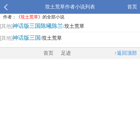
坟土荒草作者小说列表
首页
作者：《
坟土荒草
》的全部小说
神话版三国陈曦陈兰
[其他]
/
坟土荒草
神话版三国
[其他]
/
坟土荒草
首页
足迹
↑返回顶部