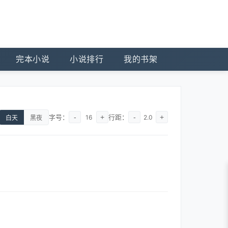
完本小说
小说排行
我的书架
字号：
-
+
行距：
-
+
16
2.0
白天
黑夜