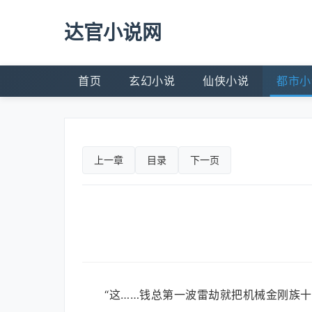
达官小说网
首页
玄幻小说
仙侠小说
都市小
上一章
目录
下一页
“这……钱总第一波雷劫就把机械金刚族十