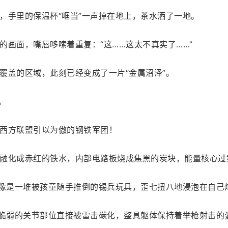
，手里的保温杯“哐当”一声掉在地上，茶水洒了一地。
的画面，嘴唇哆嗦着重复：“这……这太不真实了……”
覆盖的区域，此刻已经变成了一片“金属沼泽”。
。
西方联盟引以为傲的钢铁军团！
融化成赤红的铁水，内部电路板烧成焦黑的炭块，能量核心过
刻像是一堆被孩童随手推倒的锡兵玩具，歪七扭八地浸泡在自己
对脆弱的关节部位直接被雷击碳化，整具躯体保持着举枪射击的