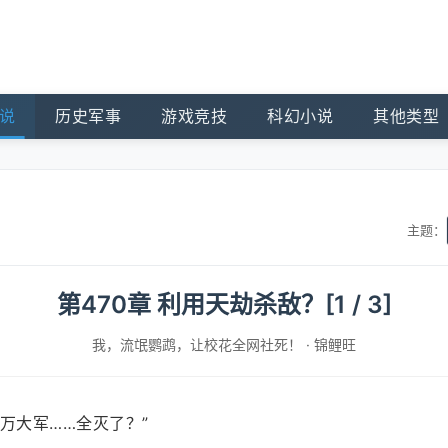
说
历史军事
游戏竞技
科幻小说
其他类型
主题：
第470章 利用天劫杀敌？[1 / 3]
我，流氓鹦鹉，让校花全网社死！
·
锦鲤旺
万大军……全灭了？”