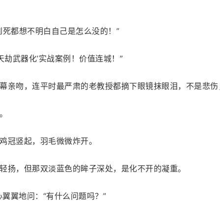
到死都想不明白自己是怎么没的！”
天劫武器化’实战案例！价值连城！”
幕亲吻，连平时最严肃的老教授都摘下眼镜抹眼泪，不是悲伤
。
鸡冠竖起，羽毛微微炸开。
轻扬，但那双淡蓝色的眸子深处，是化不开的凝重。
心翼翼地问：“有什么问题吗？”