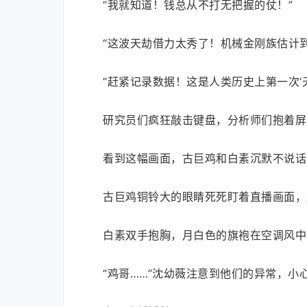
“我就知道！钱总从不打无把握的仗！”
“这波天劫借力太秀了！机械金刚族估计
“赶紧记录数据！这是人类历史上第一次‘
研究员们疯狂敲击键盘，分析师们抱着屏
看到这幅画面，古巨鸡和白素沉默不说话
古巨鸡铜铃大的眼睛死死盯着直播画面，
白素双手抱胸，月白色的旗袍在空调风中
“鸡哥……”沈幼薇注意到他们的异常，小