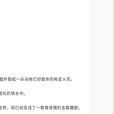
载炸裂成一朵朵绚烂却致命的电浆火花。
熔化的铁水中。
姿势，却已经变成了一尊尊滑稽的金属雕塑。