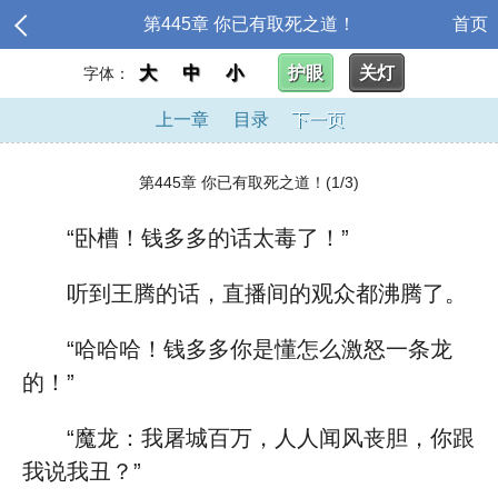
第445章 你已有取死之道！
首页
大
中
小
护眼
关灯
字体：
上一章
目录
下一页
第445章 你已有取死之道！(1/3)
“卧槽！钱多多的话太毒了！”
听到王腾的话，直播间的观众都沸腾了。
“哈哈哈！钱多多你是懂怎么激怒一条龙
的！”
“魔龙：我屠城百万，人人闻风丧胆，你跟
我说我丑？”