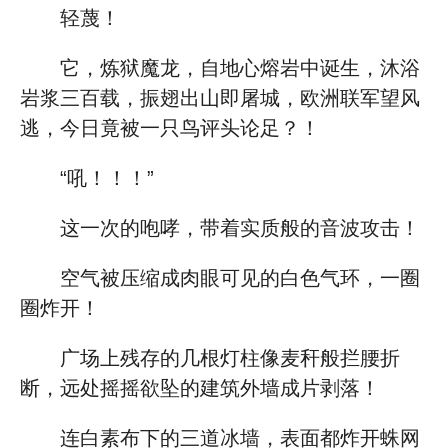
轻蔑！
它，炼狱魔龙，自地心熔岩中诞生，沐浴
岩浆三百载，振翅出山即屠城，欧洲联军望风
逃，今日竟被一只鸟评头论足？！
“吼！！！”
这一次的咆哮，带着实质般的音波攻击！
空气被压缩成肉眼可见的白色气环，一圈
圈炸开！
广场上残存的几根灯柱像麦秆般拦腰折
断，远处摇摇欲坠的建筑外墙成片剥落！
连白素布下的三道冰墙，表面都炸开蛛网