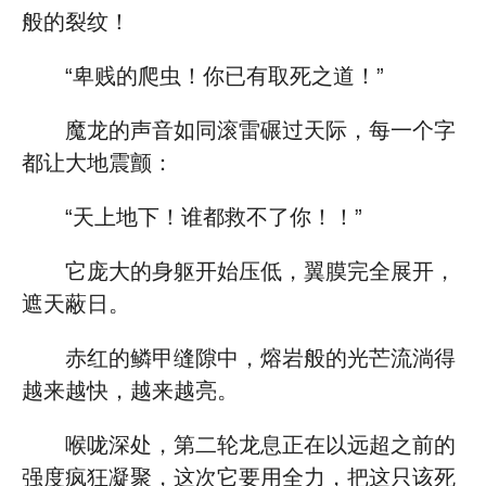
般的裂纹！
“卑贱的爬虫！你已有取死之道！”
魔龙的声音如同滚雷碾过天际，每一个字
都让大地震颤：
“天上地下！谁都救不了你！！”
它庞大的身躯开始压低，翼膜完全展开，
遮天蔽日。
赤红的鳞甲缝隙中，熔岩般的光芒流淌得
越来越快，越来越亮。
喉咙深处，第二轮龙息正在以远超之前的
强度疯狂凝聚，这次它要用全力，把这只该死