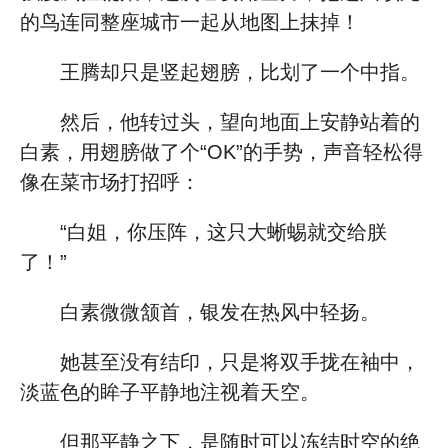
的鸟连同整座城市一起从地图上抹掉！
王腾却只是竖起翅膀，比划了一个中指。
然后，他转过头，望向地面上安静站着的
白素，用翅膀做了个“OK”的手势，声音轻松得
像在菜市场打招呼：
“白姐，你压阵，这只大蜥蜴就交给朕
了！”
白素微微颔首，银发在热风中轻扬。
她甚至没有结印，只是将双手拢在袖中，
淡蓝色的眸子平静地注视着天空。
但那平静之下，是随时可以冻结时空的绝