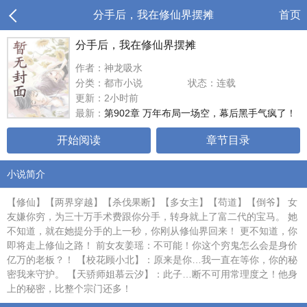
分手后，我在修仙界摆摊
首页
分手后，我在修仙界摆摊
作者：神龙吸水
分类：都市小说
状态：连载
更新：2小时前
最新：
第902章 万年布局一场空，幕后黑手气疯了！
开始阅读
章节目录
小说简介
【修仙】【两界穿越】【杀伐果断】【多女主】【苟道】【倒爷】 女
友嫌你穷，为三十万手术费跟你分手，转身就上了富二代的宝马。 她
不知道，就在她提分手的上一秒，你刚从修仙界回来！ 更不知道，你
即将走上修仙之路！ 前女友姜瑶：不可能！你这个穷鬼怎么会是身价
亿万的老板？！ 【校花顾小北】：原来是你…我一直在等你，你的秘
密我来守护。 【天骄师姐慕云汐】：此子…断不可用常理度之！他身
上的秘密，比整个宗门还多！