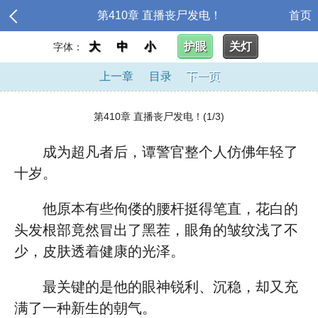
第410章 直播丧尸发电！
首页
大
中
小
护眼
关灯
字体：
上一章
目录
下一页
第410章 直播丧尸发电！(1/3)
成为超凡者后，谭警官整个人仿佛年轻了
十岁。
他原本有些佝偻的腰杆挺得笔直，花白的
头发根部竟然冒出了黑茬，眼角的皱纹浅了不
少，皮肤透着健康的光泽。
最关键的是他的眼神锐利、沉稳，却又充
满了一种新生的朝气。