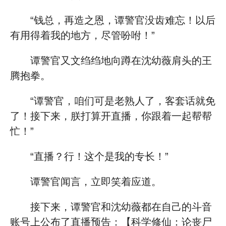
“钱总，再造之恩，谭警官没齿难忘！以后
有用得着我的地方，尽管吩咐！”
谭警官又文绉绉地向蹲在沈幼薇肩头的王
腾抱拳。
“谭警官，咱们可是老熟人了，客套话就免
了！接下来，朕打算开直播，你跟着一起帮帮
忙！”
“直播？行！这个是我的专长！”
谭警官闻言，立即笑着应道。
接下来，谭警官和沈幼薇都在自己的斗音
账号上公布了直播预告：【科学修仙：论丧尸