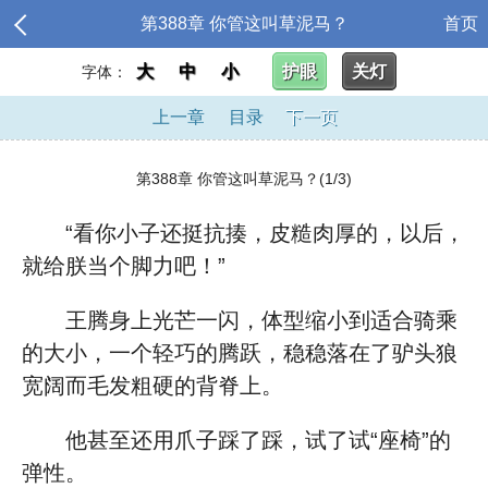
第388章 你管这叫草泥马？
首页
大
中
小
护眼
关灯
字体：
上一章
目录
下一页
第388章 你管这叫草泥马？(1/3)
“看你小子还挺抗揍，皮糙肉厚的，以后，
就给朕当个脚力吧！”
王腾身上光芒一闪，体型缩小到适合骑乘
的大小，一个轻巧的腾跃，稳稳落在了驴头狼
宽阔而毛发粗硬的背脊上。
他甚至还用爪子踩了踩，试了试“座椅”的
弹性。