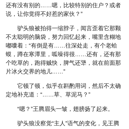
还有没有别的……嗯，比较特别的住户？或者
说，让你觉得不好惹的家伙？”
驴头狼被拍得一缩脖子，闻言歪着它那颗
不太聪明的脑袋，努力回忆起来，嘴里含糊地
嘟囔着：“有倒是有……往深处走，有个老蛤
蟆，蹲在寒潭里，呱噪得很……还有，还有那
个吃草的，跑得贼快，脾气还犟，就在前面那
片冰火交界的地儿……”
它顿了顿，似乎在斟酌用词，然后不太确
定地补充道：“……草、草泥马？”
“嗯？”王腾眉头一皱，翅膀扬了起来。
驴头狼没察觉“主人”语气的变化，见王腾