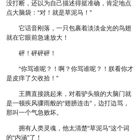
没打断，还以为自己描述得挺准确，肯定地点
点大脑袋：“对！就是草泥马！”
它话音刚落，一只包裹着淡淡金光的鸟翅
就在它眼前急速放大！
砰！砰砰砰！
“你骂谁呢？！啊？你骂谁呢？！朕看你才
是皮痒了欠收拾！”
王腾直接跳起来，对着驴头狼的大脑门就
是一顿疾风骤雨般的“翅膀连击”，边打边骂，
那叫一个气急败坏。
拥有人类灵魂，他太清楚“草泥马”这个词
的“内涵”了！