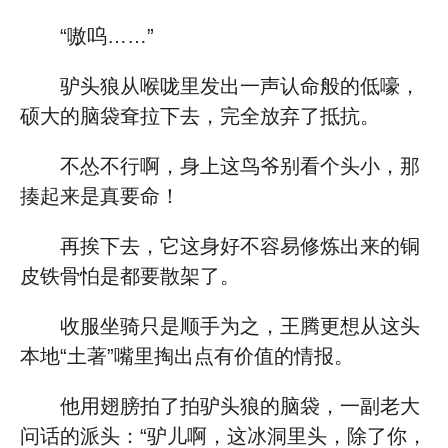
“嗷呜……”
驴头狼从喉咙里发出一声认命般的低嚎，
硕大的脑袋耷拉下去，完全放弃了抵抗。
不怂不行啊，身上这鸟爷别看个头小，那
揍起来是真要命！
再挨下去，它这身好不容易修炼出来的铜
皮铁骨怕是都要散架了。
收服坐骑只是顺手为之，王腾更想从这头
本地“土著”嘴里掏出点有价值的情报。
他用翅膀拍了拍驴头狼的脑袋，一副老大
问话的派头：“驴儿啊，这冰洞里头，除了你，