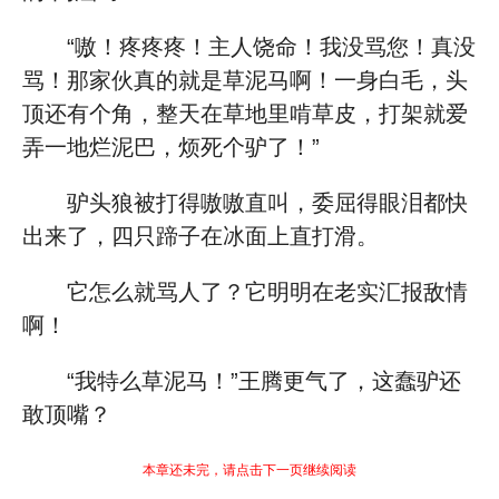
“嗷！疼疼疼！主人饶命！我没骂您！真没
骂！那家伙真的就是草泥马啊！一身白毛，头
顶还有个角，整天在草地里啃草皮，打架就爱
弄一地烂泥巴，烦死个驴了！”
驴头狼被打得嗷嗷直叫，委屈得眼泪都快
出来了，四只蹄子在冰面上直打滑。
它怎么就骂人了？它明明在老实汇报敌情
啊！
“我特么草泥马！”王腾更气了，这蠢驴还
敢顶嘴？
本章还未完，请点击下一页继续阅读