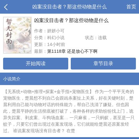
凶案没目击者？那这些动物是什么
首页
凶案没目击者？那这些动物是什么
作者：妍妍小可
分类：科幻小说
状态：连载
更新：14小时前
最新：
第1118章 还是放心不下啊
开始阅读
章节目录
小说简介
【无系统+动物+推理+探案+金手指+宠物医生】 作为一个平平无奇的
宠物医生，楚晨想不到自己会跟凶杀案扯上关系，好在关键时刻，楚
晨利用自己能与动物对话的特殊能力，帮自己洗清了嫌疑。但也因
此，楚晨平静的生活彻底被打破了，各种各样的求助纷纷找上门，诡
异失踪案、剥皮案、斗狗场血案… 一只麻雀，一只蚂蚁，甚至是一只
蚊子，只要它们曾出现过在案发现场，它们就能给楚晨还原案发经
过。 谁说案发现场没有目击者？ 在楚