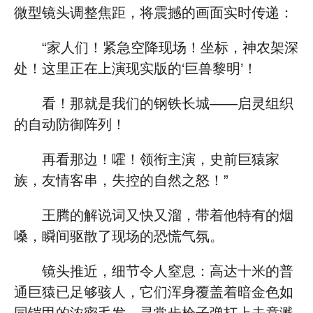
微型镜头调整焦距，将震撼的画面实时传递：
“家人们！紧急空降现场！坐标，神农架深
处！这里正在上演现实版的‘巨兽黎明’！
看！那就是我们的钢铁长城——启灵组织
的自动防御阵列！
再看那边！嚯！领衔主演，史前巨猿家
族，友情客串，失控的自然之怒！”
王腾的解说词又快又溜，带着他特有的烟
嗓，瞬间驱散了现场的恐慌气氛。
镜头推近，细节令人窒息：高达十米的普
通巨猿已足够骇人，它们浑身覆盖着暗金色如