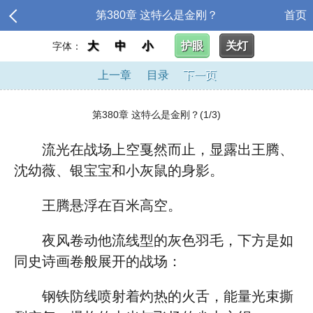
第380章 这特么是金刚？
首页
大
中
小
护眼
关灯
字体：
上一章
目录
下一页
第380章 这特么是金刚？(1/3)
流光在战场上空戛然而止，显露出王腾、
沈幼薇、银宝宝和小灰鼠的身影。
王腾悬浮在百米高空。
夜风卷动他流线型的灰色羽毛，下方是如
同史诗画卷般展开的战场：
钢铁防线喷射着灼热的火舌，能量光束撕