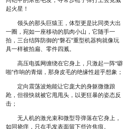
同铠甲的浓密毛发，寻常步枪子弹打上去竟溅
起火星！
领头的那头巨猿王，体型更是比同类大出
一圈，宛如一座移动的肌肉小山，它随手一
拍，三台结阵防御的“磐石”重型机器狗就像玩
具一样被拍扁、零件四溅。
高压电弧网缠绕在它身上，只激起一阵“噼
啪”作响的青烟，那身皮毛的绝缘性超乎想象；
定向震荡波炮能让它庞大的身躯微微踉
跄，但很快就被它甩甩头，以更狂暴的姿态反
击；
无人机的激光束和微型导弹落在它身上，
如同挠痒，只在毛发表面留下些许焦痕。