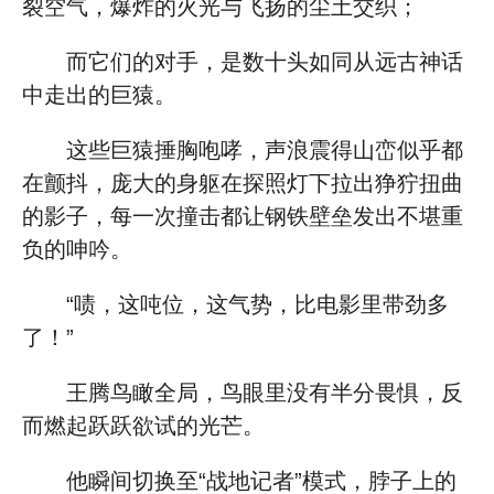
裂空气，爆炸的火光与飞扬的尘土交织；
而它们的对手，是数十头如同从远古神话
中走出的巨猿。
这些巨猿捶胸咆哮，声浪震得山峦似乎都
在颤抖，庞大的身躯在探照灯下拉出狰狞扭曲
的影子，每一次撞击都让钢铁壁垒发出不堪重
负的呻吟。
“啧，这吨位，这气势，比电影里带劲多
了！”
王腾鸟瞰全局，鸟眼里没有半分畏惧，反
而燃起跃跃欲试的光芒。
他瞬间切换至“战地记者”模式，脖子上的