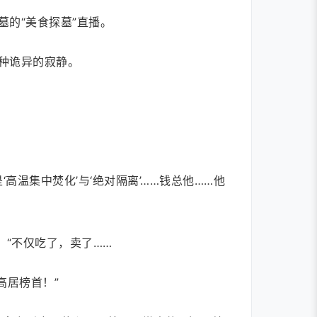
的“美食探墓”直播。
种诡异的寂静。
温集中焚化’与‘绝对隔离’……钱总他……他
“不仅吃了，卖了……
高居榜首！”