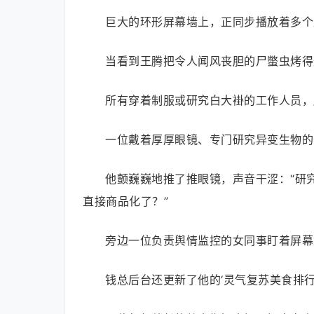
巨大的环形屏幕墙上，正同步播放着多个
当看到王腾把令人闻风丧胆的尸蟞虫烤得
所有穿着制服或研究白大褂的工作人员，
一位戴着厚厚眼镜、专门研究异变生物的
他颤巍巍地推了推眼镜，声音干涩：“研究
直接商品化了？”
旁边一位负责舆情监控的女同事盯着屏幕
钱总后台还更新了他的‘灵气复苏美食排行