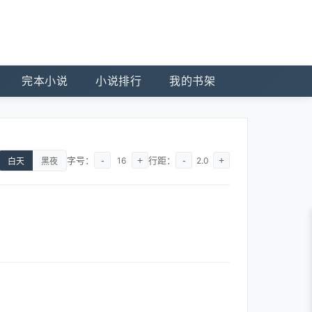
完本小说
小说排行
我的书架
字号：
-
+
行距：
-
+
16
2.0
白天
黑夜