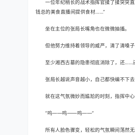
一位年纪稍长的战术指挥官揉了揉突突直
钱总的美食直播间提供食材……”
坐在主位的张局长嘴角也在微微抽搐。
但他努力维持着领导的威严，清了清嗓子
至少湘西古墓的隐患彻底消除了，还……
张局长越说声音越小，自己都快编不下去
就在这气氛微妙而尴尬的时刻，指挥中心
“呜——呜——呜——”
所有人脸色骤变，轻松的气氛瞬间荡然无