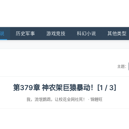
说
历史军事
游戏竞技
科幻小说
其他类型
主题：
第379章 神农架巨猿暴动！[1 / 3]
我，流氓鹦鹉，让校花全网社死！
·
锦鲤旺