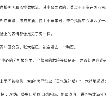
直播画面和监控数据流，其中最显眼的，莫过于王腾在湘西古墓
外焦里嫩、滋滋冒油，挂上小黄车时，整个指挥中心陷入了一
脸上的表情都像是见了鬼一样。
青年研究员，张大嘴巴，能塞进去一个鸭蛋。
中心的分析报告里，尸蟞虫的危险等级是B-，建议处理方式是‘高
上瞬间被抢购一空的“烤尸蟞虫（灵气滋补版）”，木然地说道：
榜’，炭烤尸蟞虫目前以‘口感酥脆、能量澎湃、猎奇指数满分’