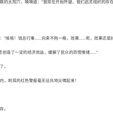
跳的太阳穴，喃喃道：“我现在开始怀疑，我们启灵组织的存
：“咳咳！钱总行事……向来不拘一格，效果……呃，效果还是
还创造了一定的经济效益，缓解了民众的恐慌情绪……”
了。
内，刺耳的红色警报毫无征兆地尖啸起来！
存。