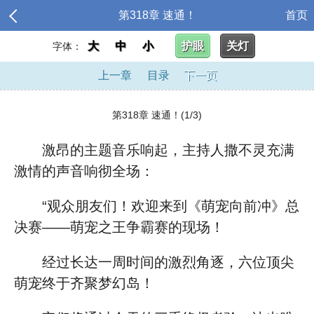
第318章 速通！
首页
大
中
小
护眼
关灯
字体：
上一章
目录
下一页
第318章 速通！(1/3)
激昂的主题音乐响起，主持人撒不灵充满
激情的声音响彻全场：
“观众朋友们！欢迎来到《萌宠向前冲》总
决赛——萌宠之王争霸赛的现场！
经过长达一周时间的激烈角逐，六位顶尖
萌宠终于齐聚梦幻岛！