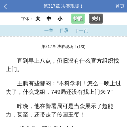
第317章 决赛现场！
首页
大
中
小
护眼
关灯
字体：
上一章
目录
下一页
第317章 决赛现场！(1/3)
直到早上八点，仍旧没有什么官方组织找
上门。
王腾有些郁闷：“不科学啊！怎么一晚上过
去了，什么龙组，749局还没有找上门来？”
昨晚，他在警署局可是当众展示了超能
力，甚至，还带走了传国玉玺！