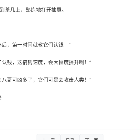
到茶几上，熟练地打开抽屉。
鸦后，第一时间就教它们认钱！”
了认钱，这搞钱速度，会大幅度提升啊！”
比八哥可凶多了，它们可是会攻击人类！”
美