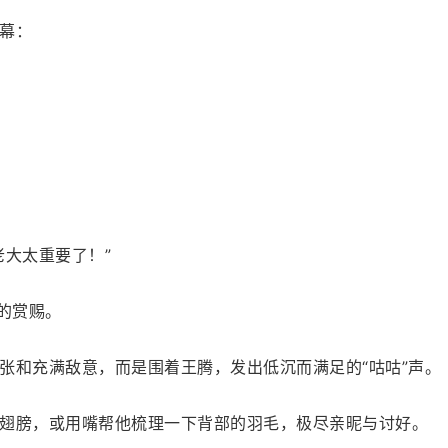
幕：
老大太重要了！”
的赏赐。
张和充满敌意，而是围着王腾，发出低沉而满足的“咕咕”声。
翅膀，或用嘴帮他梳理一下背部的羽毛，极尽亲昵与讨好。