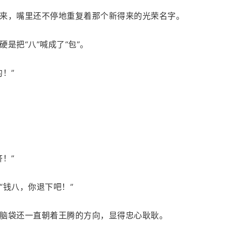
来，嘴里还不停地重复着那个新得来的光荣名字。
是把“八”喊成了“包”。
！”
！”
“钱八，你退下吧！”
脑袋还一直朝着王腾的方向，显得忠心耿耿。