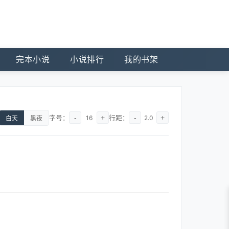
完本小说
小说排行
我的书架
字号：
-
+
行距：
-
+
16
2.0
白天
黑夜