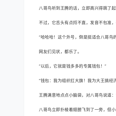
八哥鸟听到王腾的话，立即高兴得跳了起
不过，它舌头有点捋不直，发音不包准，硬
“哈哈哈！这个外号，倒是挺适合八哥鸟的
网友们见状，都乐了。
“以后，它就是钱多多的专属钱包！”
“钱包：我为组织扛大旗！我为大王搞经济
王腾满意地点点小脑袋，对八哥鸟说道：
八哥鸟立即扑棱着翅膀飞到了一旁，但小