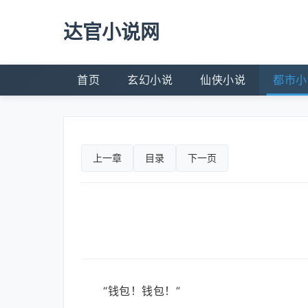
达官小说网
首页
玄幻小说
仙侠小说
都市小
上一章
目录
下一页
“钱包！钱包！”