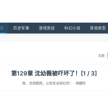
说
历史军事
游戏竞技
科幻小说
其他类型
主题：
第129章 沈幼薇被吓坏了！[1 / 3]
我，流氓鹦鹉，让校花全网社死！
·
锦鲤旺