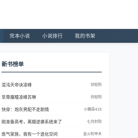
完本小说
小说排行
我的书架
新书榜单
混沌天帝诀凌峰
剑轻阳
至尊魔瞳凌峰苏琳
剑轻阳
快穿：炮灰男配不走剧情
小糖蒜425
刚准备高考，离婚逆袭系统来了
七月封阳
炼气家族，我有一个造化空间
金火旺甲木