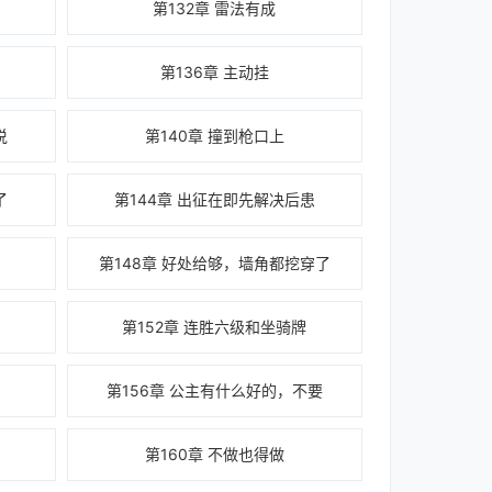
第132章 雷法有成
第136章 主动挂
说
第140章 撞到枪口上
了
第144章 出征在即先解决后患
第148章 好处给够，墙角都挖穿了
第152章 连胜六级和坐骑牌
第156章 公主有什么好的，不要
寿
第160章 不做也得做