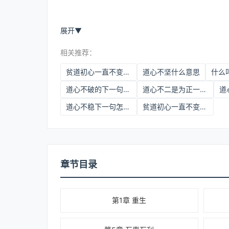
展开
▼
相关推荐：
贫道初心一直不变精校
道心不坚什么意思
什么
道心不破的下一句是什么
道心不二是为正一什么意思
道
道心不稳下一句怎么接
贫道初心一直不变百度网盘
章节目录
第1章 重生