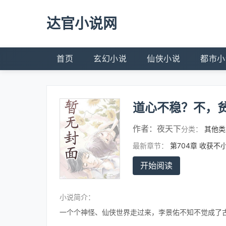
达官小说网
首页
玄幻小说
仙侠小说
都市小
道心不稳？不，
作者：
夜天下
分类：
其他类
最新章节：
第704章 收获不
开始阅读
小说简介：
一个个神怪、仙侠世界走过来，李景佑不知不觉成了古今