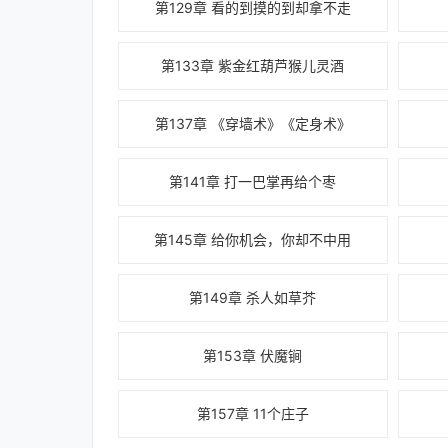
第129章 看的到摸的到却拿不走
第133章 紫金红葫芦猴儿灵酒
第137章 《穿墙术》《定身术》
第141章 打一巴掌再给个枣
第145章 给你机会，你却不中用
第149章 杀人如草芥
第153章 伏魔锏
第157章 11个庄子