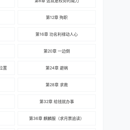
第8章 这就是权势的威力
第12章 殉职
第16章 功名利禄动人心
第20章 一边倒
位置
第24章 避祸
第28章 求救
第32章 给钱就办事
第36章 麒麟服（求月票追读）