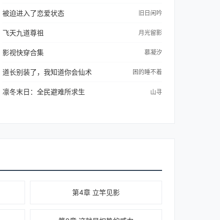
被迫进入了恋爱状态
旧日闲吟
飞天九道尊祖
月光留影
影视快穿合集
慕凝汐
道长别装了，我知道你会仙术
困的睡不着
凛冬末日：全民避难所求生
山寻
第4章 立竿见影