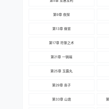
第5章 互惠互利
第9章 夜探
第13章 做官
第17章 符箓之术
第21章 一锅端
第25章 玉露丸
第29章 丧子
第33章 山诡
第