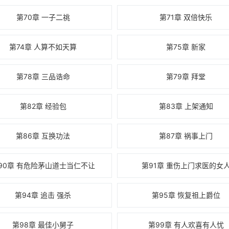
第70章 一子二祧
第71章 双倍快乐
第74章 人算不如天算
第75章 新家
第78章 三品诰命
第79章 拜堂
第82章 经验包
第83章 上架通知
第86章 互换功法
第87章 祸事上门
90章 有危险茅山道士当仁不让
第91章 重伤上门求医的女
第94章 追击 强杀
第95章 恢复祖上爵位
第98章 最佳小舅子
第99章 有人欢喜有人忧