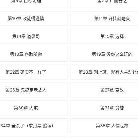
第6章 目标明确
第7章 广而告之
第10章 收徒得谨慎
第11章 开挂就是爽
第14章 道录司
第15章 选择
第18章 各取所需
第19章 没你这么玩的
第22章 确实不一样了
第23章 刚上班，就有人主动让
第26章 先搞定老丈人
第27章 变故
第30章 大宅
第31章 贪婪
34章 全杀了（求月票 追读）
第35章 人情世故