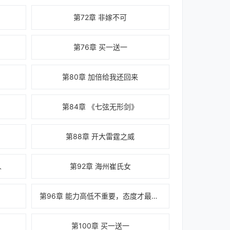
第72章 非嫁不可
第76章 买一送一
第80章 加倍给我还回来
第84章 《七弦无形剑》
第88章 开大雷霆之威
人
第92章 海州崔氏女
第96章 能力高低不重要，态度才最重要
第100章 买一送一