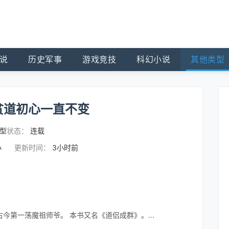
说
历史军事
游戏竞技
科幻小说
其他类型
贫道初心一直不变
型
状态：
连载
小
更新时间：
3小时前
第一荡魔祖师爷。 本书又名《道侣成群》。...