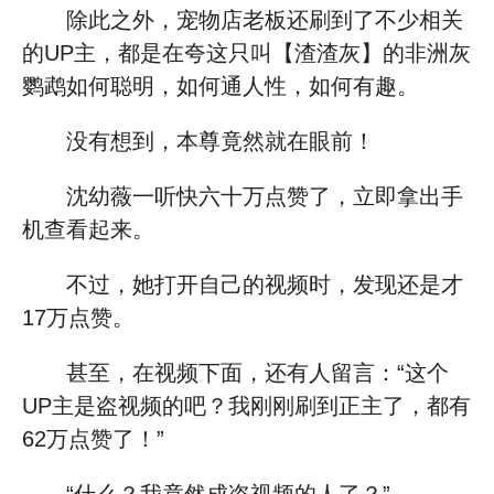
除此之外，宠物店老板还刷到了不少相关
的UP主，都是在夸这只叫【渣渣灰】的非洲灰
鹦鹉如何聪明，如何通人性，如何有趣。
没有想到，本尊竟然就在眼前！
沈幼薇一听快六十万点赞了，立即拿出手
机查看起来。
不过，她打开自己的视频时，发现还是才
17万点赞。
甚至，在视频下面，还有人留言：“这个
UP主是盗视频的吧？我刚刚刷到正主了，都有
62万点赞了！”