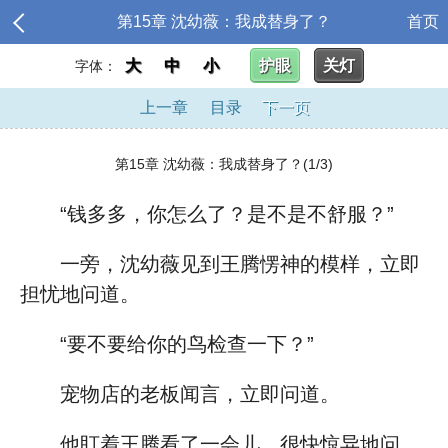
第15章 沈幼薇：我成替身了？
首页
大
中
小
护眼
关灯
字体：
上一章
目录
下一页
第15章 沈幼薇：我成替身了？(1/3)
“钱多多，你怎么了？是不是不舒服？”
一旁，沈幼薇见到王腾愣神的模样，立即
担忧地问道。
“要不要给你的鸟检查一下？”
宠物店的老板闻言，立即问道。
他盯着王腾看了一会儿，很快惊异地问