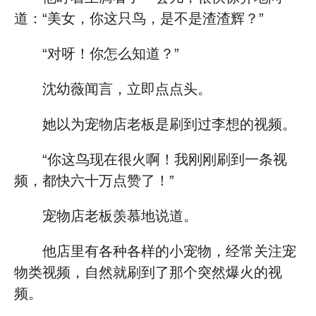
道：“美女，你这只鸟，是不是渣渣辉？”
“对呀！你怎么知道？”
沈幼薇闻言，立即点点头。
她以为宠物店老板是刷到过李想的视频。
“你这鸟现在很火啊！我刚刚刷到一条视
频，都快六十万点赞了！”
宠物店老板羡慕地说道。
他店里有各种各样的小宠物，经常关注宠
物类视频，自然就刷到了那个突然爆火的视
频。