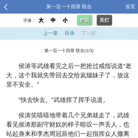
第一百一十四章 联合
首页
大
中
小
护眼
关灯
字体：
上一章
目录
下一页
第一百一十四章 联合(1/3)
侯涛等武雄看完之后一把抢过戒指说道“老
大，这个我就先带回去交给岚烟妹子了，放这
里不安全。”
“快去快去。”武雄挥了挥手说道。
侯涛笑嘻嘻地带着几个兄弟就走了，武雄
看见侯涛那副守财奴的样子暗叹一声丢人，也
站起身来和李杰周冠辰他们一起指挥众人撤离