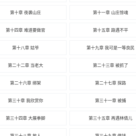
第十章 夜袭山庄
第十一章 山庄惊魂
第十四章 难道要做官
第十五章 路遇不平
第十八章 姑爷
第十九章 我可是一等良民
第二十二章 当老大
第二十三章 被抓了
第二十六章 绑架
第二十七章 探路
第三十章 我欣赏你
第三十一章 被捕
第三十四章 大展拳脚
第三十五章 再遇林倩儿
第三十八章 故人
第三十九章 借钱