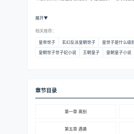
展开
▼
相关推荐：
皇帝世子
玄幻反派皇朝世子
皇世子是什么级
皇朝世子世子妃小说
王朝皇子
皇朝皇子小说
章节目录
第一章 离别
第五章 遇袭