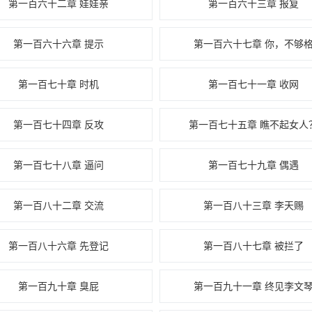
第一百六十二章 娃娃亲
第一百六十三章 报复
第一百六十六章 提示
第一百六十七章 你，不够
第一百七十章 时机
第一百七十一章 收网
第一百七十四章 反攻
第一百七十五章 瞧不起女人
第一百七十八章 逼问
第一百七十九章 偶遇
第一百八十二章 交流
第一百八十三章 李天赐
第一百八十六章 先登记
第一百八十七章 被拦了
第一百九十章 臭屁
第一百九十一章 终见李文