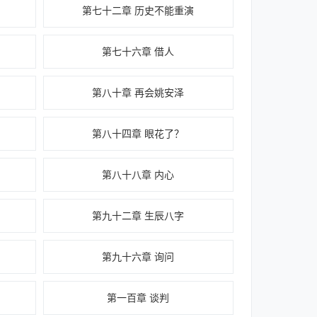
第七十二章 历史不能重演
第七十六章 借人
第八十章 再会姚安泽
第八十四章 眼花了？
第八十八章 内心
第九十二章 生辰八字
第九十六章 询问
第一百章 谈判