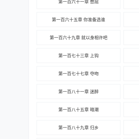
第一百六十一章 憋屈
第一百六十五章 你准备选谁
第一百六十九章 就以身相许吧
第一百七十三章 上钩
第一百七十七章 夺吻
第一百八十一章 迷醉
第一百八十五章 暗潮
第一百八十九章 归乡