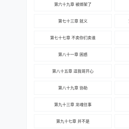
第六十九章 被绑架了
第七十三章 就义
第七十七章 不卖你们卖谁
第八十一章 困惑
第八十五章 逗我哥开心
第八十九章 协助
第九十三章 龙魂往事
第九十七章 并不是