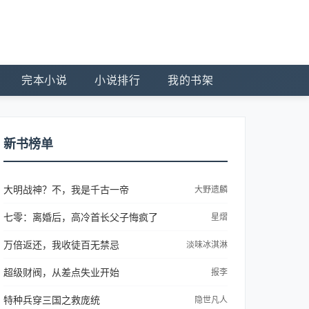
完本小说
小说排行
我的书架
新书榜单
大明战神？不，我是千古一帝
大野遗麟
七零：离婚后，高冷首长父子悔疯了
星熠
万倍返还，我收徒百无禁忌
淡味冰淇淋
超级财阀，从差点失业开始
报李
特种兵穿三国之救庞统
隐世凡人