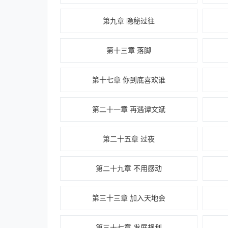
第九章 隐秘过往
第十三章 落脚
第十七章 你到底喜欢谁
第二十一章 再遇谭文斌
第二十五章 过夜
第二十九章 不用感动
第三十三章 加入天地会
第三十七章 发展规划