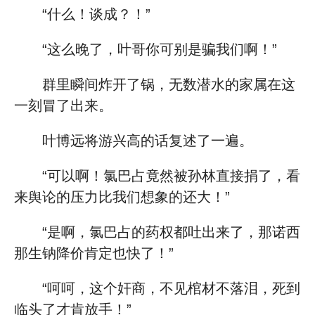
“什么！谈成？！”
“这么晚了，叶哥你可别是骗我们啊！”
群里瞬间炸开了锅，无数潜水的家属在这
一刻冒了出来。
叶博远将游兴高的话复述了一遍。
“可以啊！氯巴占竟然被孙林直接捐了，看
来舆论的压力比我们想象的还大！”
“是啊，氯巴占的药权都吐出来了，那诺西
那生钠降价肯定也快了！”
“呵呵，这个奸商，不见棺材不落泪，死到
临头了才肯放手！”