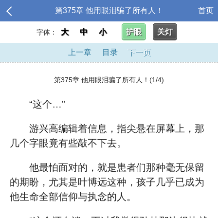
第375章 他用眼泪骗了所有人！
首页
大
中
小
护眼
关灯
字体：
上一章
目录
下一页
第375章 他用眼泪骗了所有人！(1/4)
“这个…”
游兴高编辑着信息，指尖悬在屏幕上，那
几个字眼竟有些敲不下去。
他最怕面对的，就是患者们那种毫无保留
的期盼，尤其是叶博远这种，孩子几乎已成为
他生命全部信仰与执念的人。