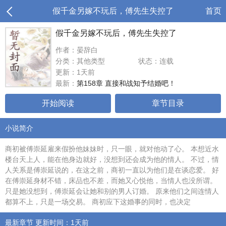
假千金另嫁不玩后，傅先生失控了
首页
假千金另嫁不玩后，傅先生失控了
作者：晏辞白
分类：其他类型
状态：连载
更新：1天前
最新：
第158章 直接和战知予结婚吧！
开始阅读
章节目录
小说简介
商初被傅崇延雇来假扮他妹妹时，只一眼，就对他动了心。 本想近水
楼台天上人，能在他身边就好，没想到还会成为他的情人。 不过，情
人关系是傅崇延说的，在这之前，商初一直以为他们是在谈恋爱。 好
在傅崇延身材不错，床品也不差，而她又心悦他，当情人也没所谓。
只是她没想到，傅崇延会让她和别的男人订婚。 原来他们之间连情人
都算不上，只是一场交易。 商初应下这婚事的同时，也决定
最新章节 更新时间：1天前