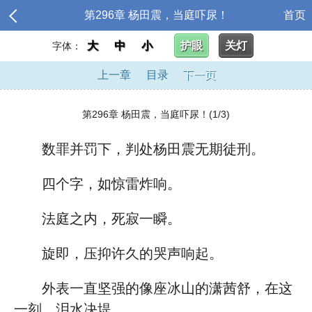
第296章 杨田震，当庭吓尿！
首页
大
中
小
护眼
关灯
字体：
上一章
目录
下一页
第296章 杨田震，当庭吓尿！(1/3)
数罪并罚下，判处杨田震无期徒刑。
四个字，如惊雷炸响。
法庭之内，死寂一瞬。
旋即，压抑许久的哭声响起。
外表一直坚强的像座冰山的潇茜舒，在这
一刻，泪水决堤。