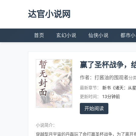
达官小说网
首页
玄幻小说
仙侠小说
都市小
赢了圣杯战争，
作者：
打酱油的围观者
分
最新章节：
新书《诸天：从
更新时间：
13分钟前
开始阅读
小说简介：
穿越型月宇宙的丹磊玩了命打赢圣杯战争，为了离开