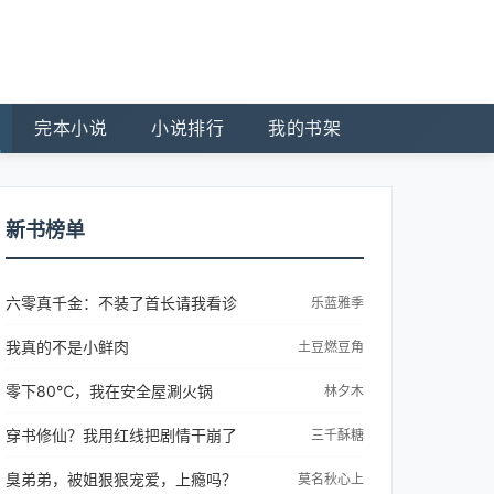
完本小说
小说排行
我的书架
新书榜单
六零真千金：不装了首长请我看诊
乐蓝雅季
我真的不是小鲜肉
土豆燃豆角
零下80℃，我在安全屋涮火锅
林夕木
穿书修仙？我用红线把剧情干崩了
三千酥糖
臭弟弟，被姐狠狠宠爱，上瘾吗？
莫名秋心上