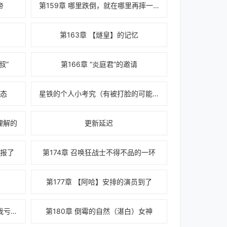
帝
第159章 哪里跌倒，就在哪里再摔一跤的银狼
第163章 【燧皇】的记忆
叔”
第166章 “炎庭君”的邀请
形态
星铁的个人小考究（有被打脸的可能）
理解的
更新延迟
报了
第174章 召唤狂战士不得不品的一环
第177章 【阿哈】安排的演员到了
第179章 看到别人占我便宜，比我亏了还难受
第180章 倒霉的自然（湛白）女神