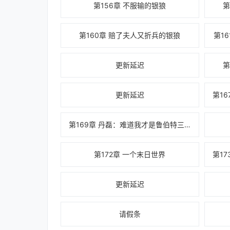
第156章 不服输的银狼
第
第160章 赔了夫人又折兵的银狼
第1
更新延迟
第
更新延迟
第169章 丹磊：难道我才是鲁伯特三世？
第172章 一个末日世界
更新延迟
请假条