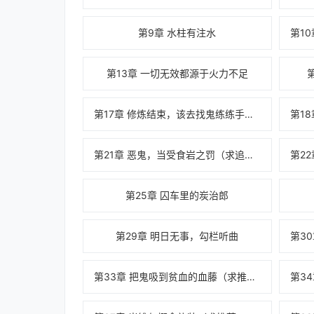
第9章 水柱有注水
第13章 一切无效都源于火力不足
第17章 修炼结束，该去找鬼练练手了（求追读
第21章 恶鬼，当受食岩之罚（求追读）
第25章 囚车里的炭治郎
第29章 明日无事，勾栏听曲
第33章 把鬼吸到贫血的血藤（求推荐，求追读