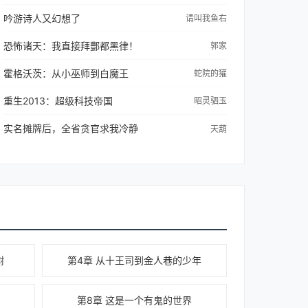
吟游诗人又幻想了
请叫我鱼右
恐怖诸天：我直接拜酆都黑律！
郭家
霍格沃茨：从小巫师到白魔王
蛇院的獾
重生2013：超级科技帝国
昭灵驷玉
实名摊牌后，全省贪官求我冷静
天葫
树
第4章 从十王司到金人巷的少年
第8章 这是一个有鬼的世界