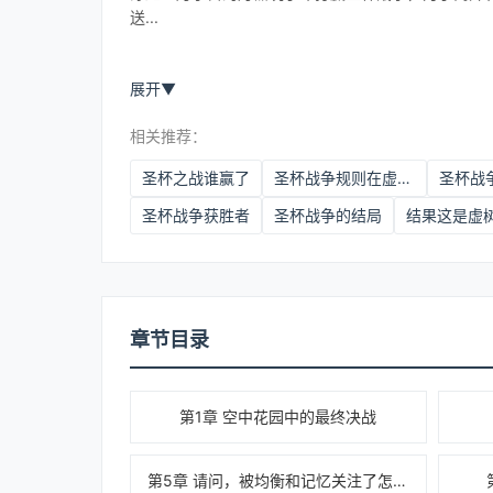
送...
展开
▼
相关推荐：
圣杯之战谁赢了
圣杯战争规则在虚树宇宙有效吗
圣杯战
圣杯战争获胜者
圣杯战争的结局
章节目录
第1章 空中花园中的最终决战
第5章 请问，被均衡和记忆关注了怎么破