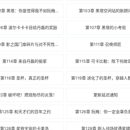
第102章 黑塔：你是觉得我不如阮梅？
第103章 黑塔空间站的新顾
06章 波尔卡卡卡目给丹磊的奖励
第107章 黑塔的小考验
第110章 影之国门扉碎片与对不死性武器
第111章 召唤师匠
第114章 来自丹磊的偷家
第115章 可卡比勒：陛下何故
第118章 圣杯，真正的圣杯
第119章 进化了的圣杯，穿越人
22章 破坏吧！燃烧殆尽的炎笼！
更新延迟通知
第125章 和天才们的百年之约
第126章 阮梅：你一定会辜负
第128章 星铁宇宙的卡美洛
第129章 刚入战场就遇星啸