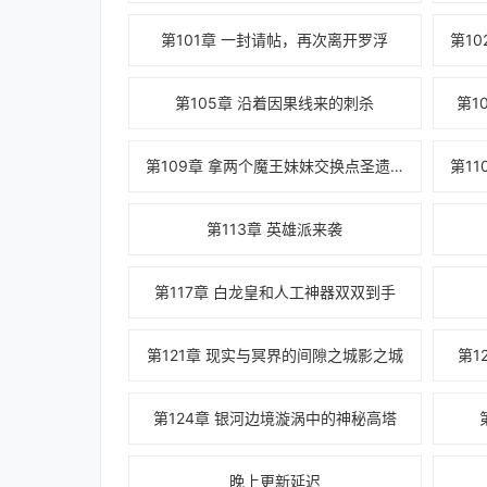
第101章 一封请帖，再次离开罗浮
第105章 沿着因果线来的刺杀
第1
第109章 拿两个魔王妹妹交换点圣遗物
第113章 英雄派来袭
第117章 白龙皇和人工神器双双到手
第121章 现实与冥界的间隙之城影之城
第1
第124章 银河边境漩涡中的神秘高塔
晚上更新延迟