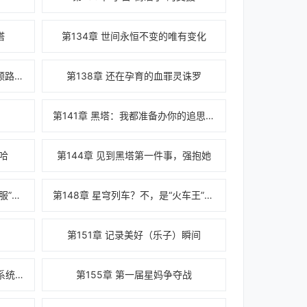
塔
第134章 世间永恒不变的唯有变化
第137章 【有】与【无】狭间的领路人，黄泉
第138章 还在孕育的血罪灵诛罗
！
第141章 黑塔：我都准备办你的追思会了，你
阿哈
第144章 见到黑塔第一件事，强抱她
第147章 崩坏：星穹铁道正式“开服”了！
第148章 星穹列车？不，是“火车王”！！
第151章 记录美好（乐子）瞬间
第154章 现今星神以下最强计算系统，模拟宇
第155章 第一届星妈争夺战