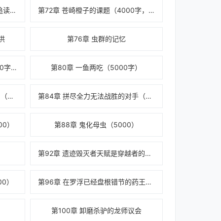
第71章 龙虎山事毕（4000，求追读，求推荐）
第72章 苍崎橙子的课题（4000字，求推荐，求
洪
第76章 虫群的记忆
第79章 战略投资部三人组（5000字）
第80章 一鱼两吃（5000字）
第83章 丹磊：真让我打飞霄啊？（5000）
第84章 拼尽全力无法战胜的对手（5000）
00）
第88章 鬼化母虫（5000）
）
第92章 遗迹毁灭者天赋是穿越者的共有天赋（
00）
第96章 在罗浮已经盘根错节的药王秘传（500
第100章 卸磨杀驴的龙师议会