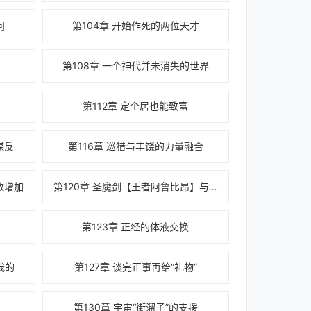
问
第104章 开始作死的两位天才
第108章 一个神代并未消失的世界
第112章 定个居也能致富
谋反
第116章 巡猎与丰饶的力量融合
数增加
第120章 圣魔剑【王者阿鲁比昂】与【魂灵腰
第123章 正经的体液交换
我的
第127章 谈完正事再给“礼物”
第130章 宇宙“街溜子”的支援