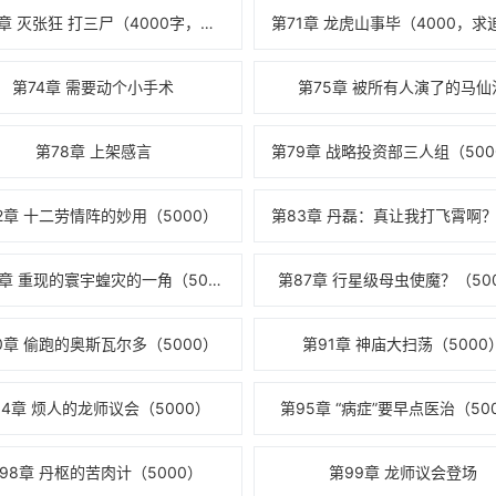
第70章 灭张狂 打三尸（4000字，求推荐，求
第74章 需要动个小手术
第75章 被所有人演了的马仙
第78章 上架感言
2章 十二劳情阵的妙用（5000）
第86章 重现的寰宇蝗灾的一角（5000）
第87章 行星级母虫使魔？（50
0章 偷跑的奥斯瓦尔多（5000）
第91章 神庙大扫荡（5000
94章 烦人的龙师议会（5000）
第95章 “病症”要早点医治（50
98章 丹枢的苦肉计（5000）
第99章 龙师议会登场