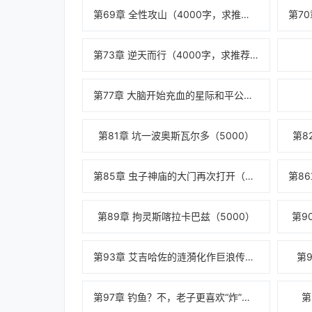
第69章 全性攻山（4000字，求推荐，求追读）
第73章 逆天而行（4000字，求推荐，求追读）
第77章 大脑开始充血的星际和平公司高层
第81章 坑一波奥斯瓦尔多（5000）
第8
第85章 虫子神庙的大门再次打开（5000）
第89章 拘灵斯喀拉卡巴兹（5000）
第9
第93章 艾吉哈佐的涟漪化作巨浪传遍宇宙（5
第
第97章 钓鱼？不，老子更喜欢“炸”鱼（500
第