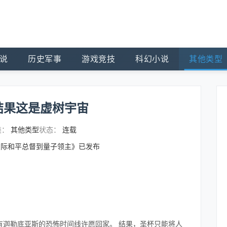
说
历史军事
游戏竞技
科幻小说
其他类型
结果这是虚树宇宙
类：
其他类型
状态：
连载
星际和平总督到量子领主》已发布
有迦勒底亚斯的恐怖时间线许愿回家。 结果，圣杯只能将人