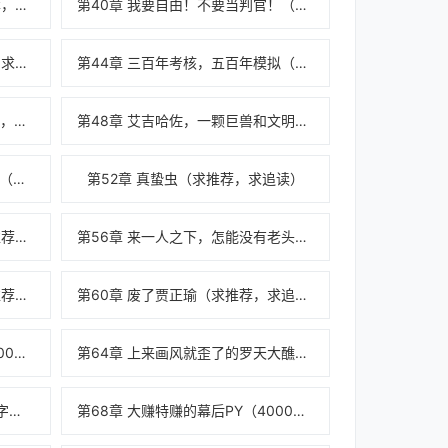
第39章 闭关结束先自首（求推荐，求追读）
第40章 我要自由！不要当判官！（求推荐，求
第43章 用光锥换飞剑（求推荐，求追读）
第44章 三百年考核，五百年模拟（求推荐，求
第47章 目标，艾吉哈佐（求推荐，求追读）
第48章 艾吉哈佐，一颗巨兽和文明共存的星球
第51章 隐藏在量子之海中的神庙（求推荐，求
第52章 真蛰虫（求推荐，求追读）
第55章 八奇技与五大魔法（求推荐，求追读）
第56章 来一人之下，怎能没有老头（求推荐，
第59章 老奸巨猾的风正豪（求推荐，求追读）
第60章 废了贾正瑜（求推荐，求追读）
第63章 自我强制证文的妙用（4000字，求推荐
第64章 上来画风就歪了的罗天大醮（4000字，
第67章 李同臣vs张之维（4000字，求推荐，求
第68章 大赚特赚的幕后PY（4000字，求推荐，