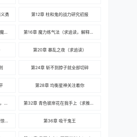
冈义勇
第12章 柱和鬼的战力研究初报
第15章 呼吸法不需要魔术回路的魔力提炼法
第16章 魔力练气法（求追读，解释起来太长的
）
第20章 暴乱之夜（求追读）
则
第24章 斩不到脖子就全部切碎
平
第28章 均衡星神关注着你
第31章 鬼丰饶丰饶孽物（求推荐，求追读）
第32章 青色彼岸花在我手上（求推荐，求追读
第35章 惊喜，惊喜！还特么的是惊喜！！
第36章 吸干鬼王