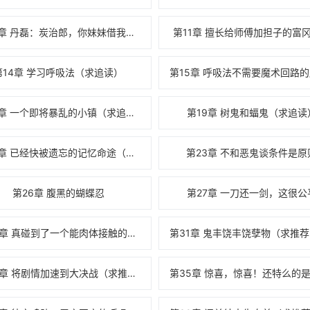
第10章 丹磊：炭治郎，你妹妹借我研究下呗
第11章 擅长给师傅加担子的富
第14章 学习呼吸法（求追读）
第18章 一个即将暴乱的小镇（求追读）
第19章 树鬼和蝠鬼（求追读
第22章 已经快被遗忘的记忆命途（求追读）
第23章 不和恶鬼谈条件是原
第26章 腹黑的蝴蝶忍
第27章 一刀还一剑，这很公
第30章 真碰到了一个能肉体接触的女鬼，你上
第34章 将剧情加速到大决战（求推荐，求追读