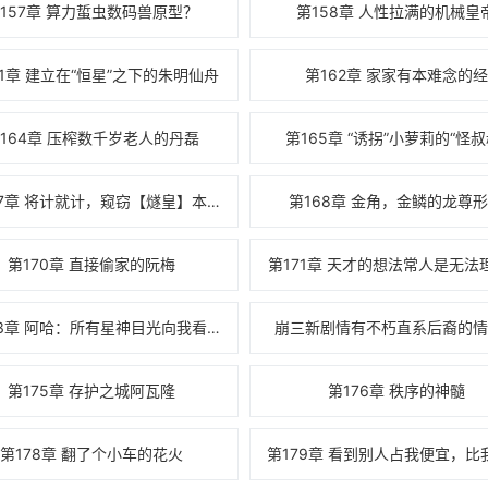
157章 算力蜇虫数码兽原型？
第158章 人性拉满的机械皇
61章 建立在“恒星”之下的朱明仙舟
第162章 家家有本难念的经
164章 压榨数千岁老人的丹磊
第165章 “诱拐”小萝莉的“怪叔
第167章 将计就计，窥窃【燧皇】本源的丹磊
第168章 金角，金鳞的龙尊
第170章 直接偷家的阮梅
第171章 天才的想法常人是无法
第173章 阿哈：所有星神目光向我看齐！！
崩三新剧情有不朽直系后裔的情
第175章 存护之城阿瓦隆
第176章 秩序的神髓
第178章 翻了个小车的花火