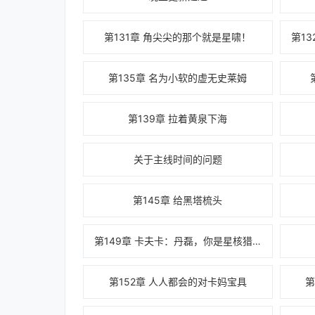
第131章 角尖尖的那个就是星啸！
第135章 名为小软的虚无史莱姆
第139章 拉着黄泉下海
关于主线时间的问题
第145章 给黑塔梳头
第149章 卡夫卡：丹磊，你是星核猎手的候补
第152章 人人都会的对卡妈宝具
第