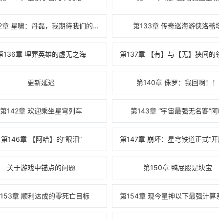
第132章 星啸：丹磊，我期待我们的下一场对
第133章 传奇巡海游侠洛蕾
第136章 埋葬英雄的虚无之海
更新延迟
第140章 侏罗：我回啊！
第142章 欢迎乘坐星穹列车
第143章 “宇宙最强无名客”
第146章 【阿哈】的“眼泪”
关于游戏中锚点的问题
第150章 鸭屁股是块宝
153章 顺利达成的零死亡目标