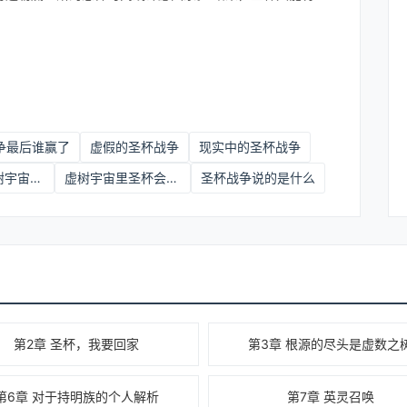
争最后谁赢了
虚假的圣杯战争
现实中的圣杯战争
结果这是虚树宇宙TXT下载
虚树宇宙里圣杯会不会被污染
圣杯战争说的是什么
第2章 圣杯，我要回家
第3章 根源的尽头是虚数之
第6章 对于持明族的个人解析
第7章 英灵召唤