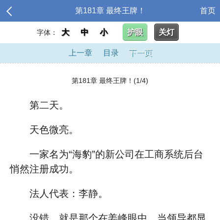
第181章 最终王牌！
首页
大
中
小
护眼
关灯
字体：
上一章
目录
下一页
第181章 最终王牌！(1/4)
第二天。
天色微亮。
一家名为“海豹”的新公司在工商系统后台
悄然注册成功。
法人代表：李静。
没错，就是那个在姜峰眼中，当领导都显