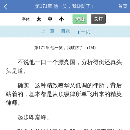
第171章 他一笑，我破防了！
首页
大
中
小
护眼
关灯
字体：
上一章
目录
下一页
第171章 他一笑，我破防了！(1/4)
不说他一口一个漂亮国，分析得倒还真头
头是道。
确实，这种精致奢华又低调的律所，背后
站着的，基本都是从顶级律所单飞出来的精英
律师。
起步即巅峰。