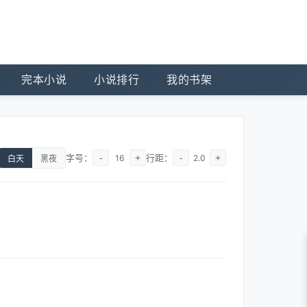
完本小说
小说排行
我的书架
字号：
-
+
行距：
-
+
16
2.0
白天
黑夜