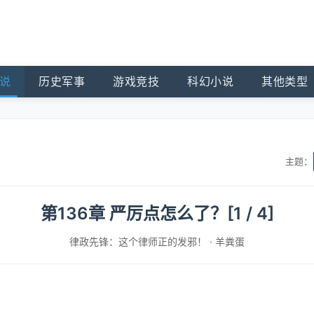
说
历史军事
游戏竞技
科幻小说
其他类型
主题：
第136章 严厉点怎么了？[1 / 4]
律政先锋：这个律师正的发邪！
·
羊粪蛋