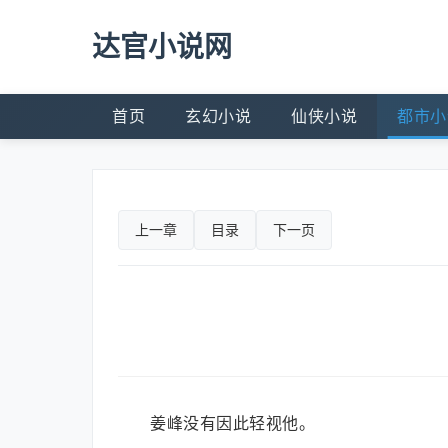
达官小说网
首页
玄幻小说
仙侠小说
都市小
上一章
目录
下一页
姜峰没有因此轻视他。