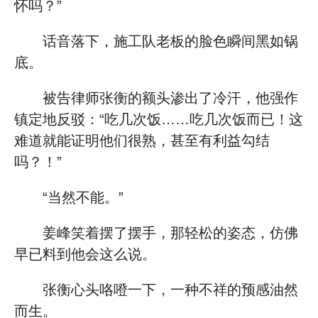
怀吗？”
话音落下，施工队老板的脸色瞬间黑如锅
底。
被告律师张衡的额头渗出了冷汗，他强作
镇定地反驳：“吃几次饭……吃几次饭而已！这
难道就能证明他们很熟，甚至有利益勾结
吗？！”
“当然不能。”
姜峰笑着摆了摆手，那轻松的姿态，仿佛
早已料到他会这么说。
张衡心头咯噔一下，一种不祥的预感油然
而生。