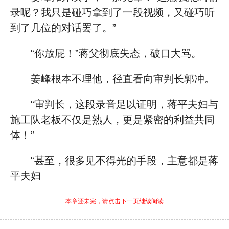
录呢？我只是碰巧拿到了一段视频，又碰巧听
到了几位的对话罢了。”
“你放屁！”蒋父彻底失态，破口大骂。
姜峰根本不理他，径直看向审判长郭冲。
“审判长，这段录音足以证明，蒋平夫妇与
施工队老板不仅是熟人，更是紧密的利益共同
体！”
“甚至，很多见不得光的手段，主意都是蒋
平夫妇
本章还未完，请点击下一页继续阅读