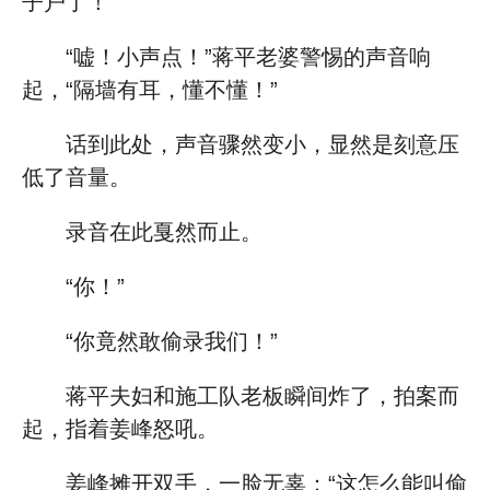
子户了！”
“嘘！小声点！”蒋平老婆警惕的声音响
起，“隔墙有耳，懂不懂！”
话到此处，声音骤然变小，显然是刻意压
低了音量。
录音在此戛然而止。
“你！”
“你竟然敢偷录我们！”
蒋平夫妇和施工队老板瞬间炸了，拍案而
起，指着姜峰怒吼。
姜峰摊开双手，一脸无辜：“这怎么能叫偷