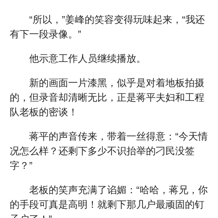
“所以，”姜峰的笑容变得玩味起来，“我还
有下一段录像。”
他示意工作人员继续播放。
新的画面一片漆黑，似乎是对着地板拍摄
的，但录音却清晰无比，正是蒋平夫妇和工程
队老板的密谈！
蒋平的声音传来，带着一丝得意：“今天情
况怎么样？还剩下多少不识抬举的刁民没签
字？”
老板的笑声充满了谄媚：“哈哈，蒋兄，你
的手段可真是高明！就剩下那几户最顽固的钉