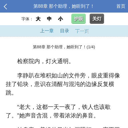
第88章 那个助理，她听到了！
首页
大
中
小
护眼
关灯
字体：
上一章
目录
下一页
第88章 那个助理，她听到了！(1/4)
检察院内，灯火通明。
李静趴在堆积如山的文件旁，眼皮重得像
挂了铅块，意识在清醒与混沌的边缘反复横
跳。
“老大，这都一天一夜了，铁人也该歇
了。”她声音含混，带着浓浓的鼻音。