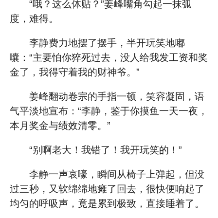
“哦？这么体贴？”姜峰嘴角勾起一抹弧
度，难得。
李静费力地摆了摆手，半开玩笑地嘟
囔：“主要怕你猝死过去，没人给我发工资和奖
金了，我得守着我的财神爷。”
姜峰翻动卷宗的手指一顿，笑容凝固，语
气平淡地宣布：“李静，鉴于你摸鱼一天一夜，
本月奖金与绩效清零。”
“别啊老大！我错了！我开玩笑的！”
李静一声哀嚎，瞬间从椅子上弹起，但没
过三秒，又软绵绵地瘫了回去，很快便响起了
均匀的呼吸声，竟是累到极致，直接睡着了。