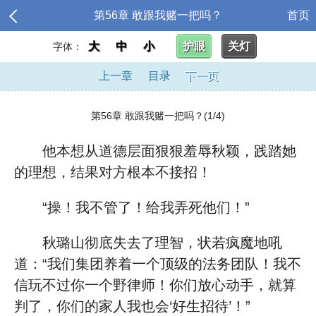
第56章 敢跟我赌一把吗？
首页
大
中
小
护眼
关灯
字体：
上一章
目录
下一页
第56章 敢跟我赌一把吗？(1/4)
他本想从道德层面狠狠羞辱秋颖，践踏她
的理想，结果对方根本不接招！
“操！我不管了！给我弄死他们！”
秋璐山彻底失去了理智，状若疯魔地吼
道：“我们集团养着一个顶级的法务团队！我不
信玩不过你一个野律师！你们放心动手，就算
判了，你们的家人我也会‘好生招待’！”