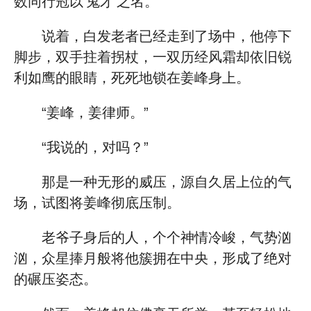
数同行冠以‘鬼才’之名。”
说着，白发老者已经走到了场中，他停下
脚步，双手拄着拐杖，一双历经风霜却依旧锐
利如鹰的眼睛，死死地锁在姜峰身上。
“姜峰，姜律师。”
“我说的，对吗？”
那是一种无形的威压，源自久居上位的气
场，试图将姜峰彻底压制。
老爷子身后的人，个个神情冷峻，气势汹
汹，众星捧月般将他簇拥在中央，形成了绝对
的碾压姿态。