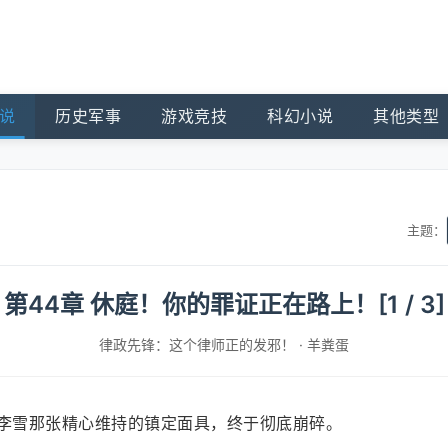
说
历史军事
游戏竞技
科幻小说
其他类型
主题：
第44章 休庭！你的罪证正在路上！[1 / 3]
律政先锋：这个律师正的发邪！
·
羊粪蛋
，李雪那张精心维持的镇定面具，终于彻底崩碎。