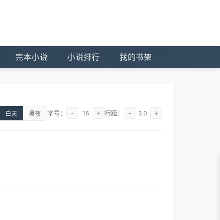
完本小说
小说排行
我的书架
字号：
-
+
行距：
-
+
16
2.0
白天
黑夜