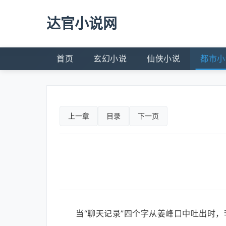
达官小说网
首页
玄幻小说
仙侠小说
都市小
上一章
目录
下一页
当“聊天记录”四个字从姜峰口中吐出时