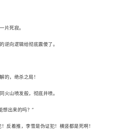
一片死寂。
的逆向逻辑给彻底震傻了。
解的，绝杀之局！
同火山喷发般，彻底井喷。
能想出来的吗？”
犯！反着推，李雪是伪证犯！横竖都是死啊！