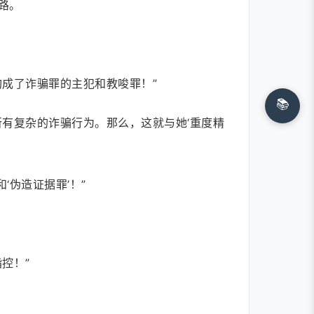
路。
成了诈骗罪的主犯和教唆罪！”
📚
有复杂的诈骗行为。那么，这就与她‘重度精
‘伪造证据罪’！”
控！”