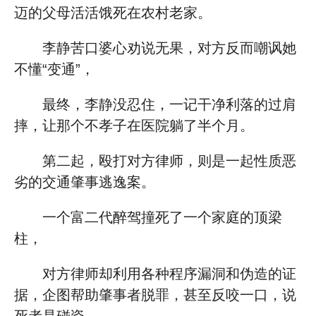
迈的父母活活饿死在农村老家。
李静苦口婆心劝说无果，对方反而嘲讽她
不懂“变通”，
最终，李静没忍住，一记干净利落的过肩
摔，让那个不孝子在医院躺了半个月。
第二起，殴打对方律师，则是一起性质恶
劣的交通肇事逃逸案。
一个富二代醉驾撞死了一个家庭的顶梁
柱，
对方律师却利用各种程序漏洞和伪造的证
据，企图帮助肇事者脱罪，甚至反咬一口，说