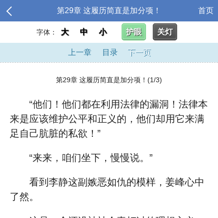
第29章 这履历简直是加分项！
首页
大
中
小
护眼
关灯
字体：
上一章
目录
下一页
第29章 这履历简直是加分项！(1/3)
“他们！他们都在利用法律的漏洞！法律本
来是应该维护公平和正义的，他们却用它来满
足自己肮脏的私欲！”
“来来，咱们坐下，慢慢说。”
看到李静这副嫉恶如仇的模样，姜峰心中
了然。