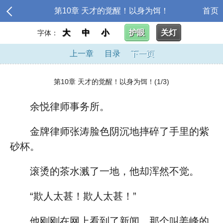
第10章 天才的觉醒！以身为饵！
首页
大
中
小
护眼
关灯
字体：
上一章
目录
下一页
第10章 天才的觉醒！以身为饵！(1/3)
余悦律师事务所。
金牌律师张涛脸色阴沉地摔碎了手里的紫
砂杯。
滚烫的茶水溅了一地，他却浑然不觉。
“欺人太甚！欺人太甚！”
他刚刚在网上看到了新闻，那个叫姜峰的