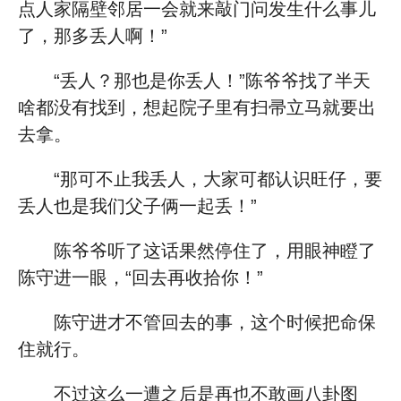
点人家隔壁邻居一会就来敲门问发生什么事儿
了，那多丢人啊！”
“丢人？那也是你丢人！”陈爷爷找了半天
啥都没有找到，想起院子里有扫帚立马就要出
去拿。
“那可不止我丢人，大家可都认识旺仔，要
丢人也是我们父子俩一起丢！”
陈爷爷听了这话果然停住了，用眼神瞪了
陈守进一眼，“回去再收拾你！”
陈守进才不管回去的事，这个时候把命保
住就行。
不过这么一遭之后是再也不敢画八卦图