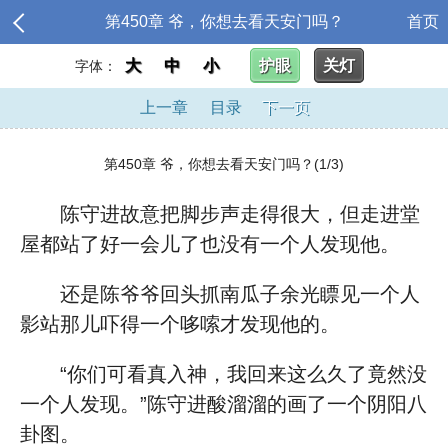
第450章 爷，你想去看天安门吗？
首页
大
中
小
护眼
关灯
字体：
上一章
目录
下一页
第450章 爷，你想去看天安门吗？(1/3)
陈守进故意把脚步声走得很大，但走进堂
屋都站了好一会儿了也没有一个人发现他。
还是陈爷爷回头抓南瓜子余光瞟见一个人
影站那儿吓得一个哆嗦才发现他的。
“你们可看真入神，我回来这么久了竟然没
一个人发现。”陈守进酸溜溜的画了一个阴阳八
卦图。