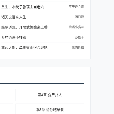
重生：本统子教宿主当老六
不干饭会饿
诸天之百味人生
闭口禅
继承道观，开局武媚娘来上香
馋嘴小猫咪
乡村逍遥小神农
亦墨子
我武大郎，单挑梁山很合理吧
温酒折梅
第4章 变尸扑人
第8章 请你吃早餐