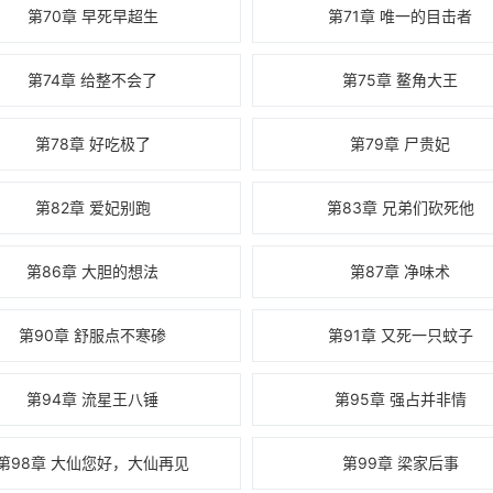
第70章 早死早超生
第71章 唯一的目击者
第74章 给整不会了
第75章 鳌角大王
第78章 好吃极了
第79章 尸贵妃
第82章 爱妃别跑
第83章 兄弟们砍死他
第86章 大胆的想法
第87章 净味术
第90章 舒服点不寒碜
第91章 又死一只蚊子
第94章 流星王八锤
第95章 强占并非情
第98章 大仙您好，大仙再见
第99章 梁家后事