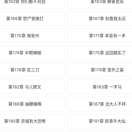
第162章 你们都不对劲
第163章 麻雀变凤
第166章 焚尸堂换灯
第167章 别靠我太近
第170章 保安州
第171章 本巫有一术
第174章 半颗辣椒
第175章 这回踏实了
第178章 花三刀
第179章 意外之喜
第182章 马儿劈叉
第183章 一字马
第186章 抽鞭捅喉
第187章 沈大人不祥
第190章 京城有大恐怖
第191章 抓青牛大仙