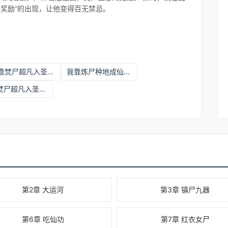
尸奖励”的出现，让他变得百无禁忌。
我靠焚尸超凡入圣秦河徐长寿小说
我靠炼尸种地成仙小说
我靠焚尸超凡入圣秦河徐长寿 夜天南 著
第2章 大运河
第3章 镇尸九器
第6章 吃仙功
第7章 红衣女尸