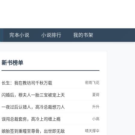
完本小说
小说排行
我的书架
新书榜单
长生：我在教坊司千秋万载
密雨飞花
闪婚后，穆夫人一胎三宝被宠上天
夏荷
一夜过后认错人，高冷总裁想刀人
升升
误闯总裁套房，高冷上司缠上瘾
小高
娘胎签到重瞳至尊骨，出世即无敌
晴天撑伞