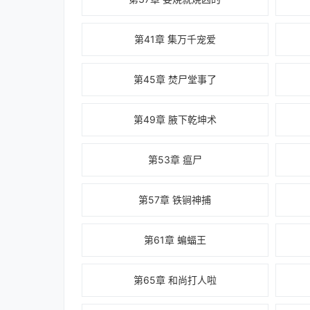
第41章 集万千宠爱
第45章 焚尸堂事了
第49章 腋下乾坤术
第53章 瘟尸
第57章 铁锏神捕
第61章 蝙蝠王
第65章 和尚打人啦