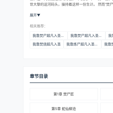
世大黎的运河码头，操持着这样一份生计。 然而“焚
展开
▼
相关推荐：
我靠焚尸超凡入圣笔趣
我靠焚尸超凡入圣秦河徐长寿最新章
我靠焚烧超凡入圣
我靠炼尸超凡入圣秦河听书在线
章节目录
第1章 焚尸匠
第5章 蛇仙柳沧