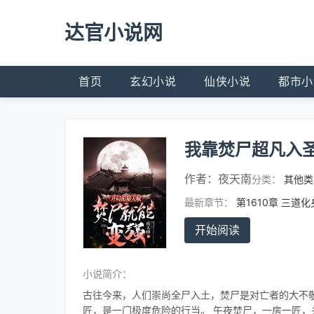
达官小说网
首页
玄幻小说
仙侠小说
都市小
我靠焚尸超凡入
作者：
夜天南
分类：
其他类
最新章节：
第1610章 三道
开始阅读
小说简介：
古往今来，人们崇尚全尸入土，焚尸是对亡者的大不敬
匠，是一门极度危险的行当。 午夜焚尸，一房一匠，