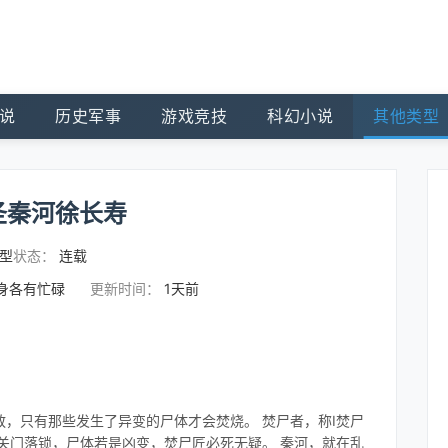
说
历史军事
游戏竞技
科幻小说
其他类型
圣秦河徐长寿
型
状态：
连载
化身各有忙碌
更新时间：
1天前
，只有那些发生了异变的尸体才会焚烧。 焚尸者，称I焚尸
关门落锁，尸体若是凶变，焚尸匠必死无疑。 秦河，就在乱