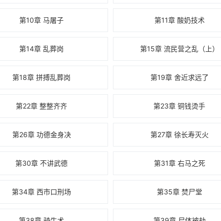
第10章 马屠子
第11章 酸奶技术
第14章 乱葬岗
第15章 流民营之乱（上）
第18章 拼搏乱葬岗
第19章 舍近求远了
第22章 整整齐齐
第23章 铜钱烫手
第26章 功德金身决
第27章 徐长寿灭火
第30章 不讲武德
第31章 右马之死
第34章 西市口刑场
第35章 焚尸堂
第38章 骑牛术
第39章 尸体被劫