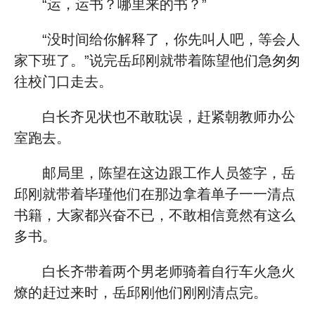
“运，运书？哪里来的书？”
“没时间给你解释了，你先叫人吧，等会人
家下班了。”说完岳邱刚就带着陈望他们急匆匆
往校门口走去。
白长齐见状也不敢耽误，赶紧朝教师办公
室跑去。
邮局里，陈望在这边跟工作人员签字，岳
邱刚就带着毕瑾他们在那边拿着单子一一清点
书籍，大家都兴奋不已，不敢相信竟然有这么
多书。
白长齐带着两个男老师骑着自行车火急火
燎的赶过来时，岳邱刚他们刚刚清点完。