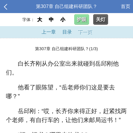
第307章 自己组建科研团队？
首页
大
中
小
护眼
关灯
字体：
上一章
目录
下一页
第307章 自己组建科研团队？(1/3)
白长齐刚从办公室出来就碰到岳邱刚他
们。
他看了眼陈望，“岳老师你们这是要去
哪？”
岳邱刚：“哎，长齐你来得正好，赶紧找两
个老师，有自行车的，让他们来邮局运书！”