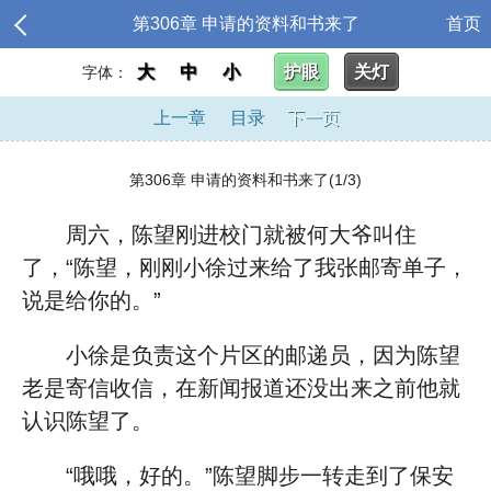
第306章 申请的资料和书来了
首页
大
中
小
护眼
关灯
字体：
上一章
目录
下一页
第306章 申请的资料和书来了(1/3)
周六，陈望刚进校门就被何大爷叫住
了，“陈望，刚刚小徐过来给了我张邮寄单子，
说是给你的。”
小徐是负责这个片区的邮递员，因为陈望
老是寄信收信，在新闻报道还没出来之前他就
认识陈望了。
“哦哦，好的。”陈望脚步一转走到了保安