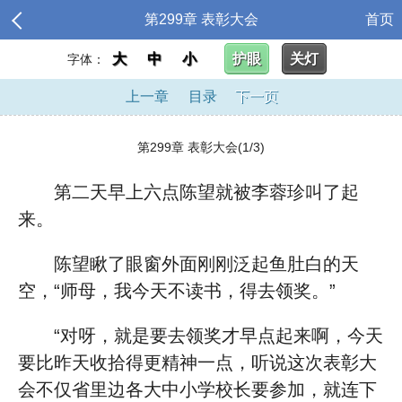
第299章 表彰大会
首页
大
中
小
护眼
关灯
字体：
上一章
目录
下一页
第299章 表彰大会(1/3)
第二天早上六点陈望就被李蓉珍叫了起
来。
陈望瞅了眼窗外面刚刚泛起鱼肚白的天
空，“师母，我今天不读书，得去领奖。”
“对呀，就是要去领奖才早点起来啊，今天
要比昨天收拾得更精神一点，听说这次表彰大
会不仅省里边各大中小学校长要参加，就连下