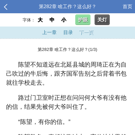
第282章 啥工作？这么好？
首页
大
中
小
护眼
关灯
字体：
上一章
目录
下一页
第282章 啥工作？这么好？(1/3)
陈望不知道远在北延县城的周琦正在为自
己吹过的牛后悔，跟齐国军告别之后背着书包
就往学校走去。
路过门卫室时正想在问问何大爷有没有他
的信，结果先被何大爷叫住了。
“陈望，有你的信。”