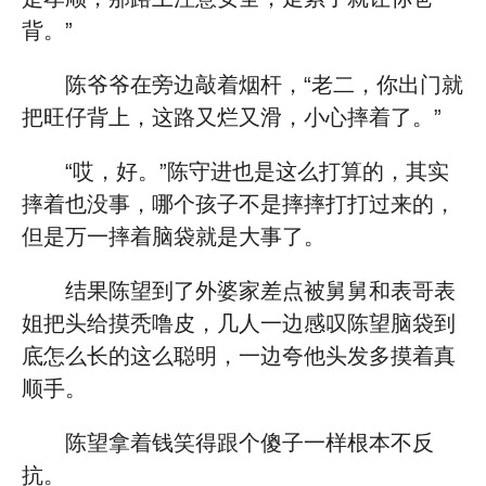
背。”
陈爷爷在旁边敲着烟杆，“老二，你出门就
把旺仔背上，这路又烂又滑，小心摔着了。”
“哎，好。”陈守进也是这么打算的，其实
摔着也没事，哪个孩子不是摔摔打打过来的，
但是万一摔着脑袋就是大事了。
结果陈望到了外婆家差点被舅舅和表哥表
姐把头给摸秃噜皮，几人一边感叹陈望脑袋到
底怎么长的这么聪明，一边夸他头发多摸着真
顺手。
陈望拿着钱笑得跟个傻子一样根本不反
抗。