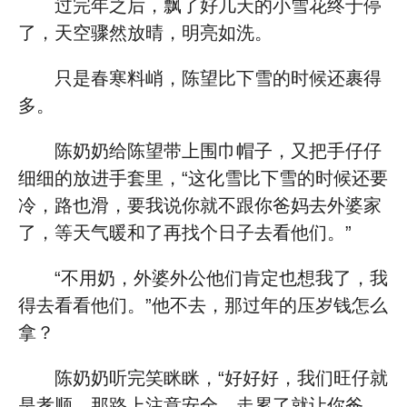
过完年之后，飘了好几天的小雪花终于停
了，天空骤然放晴，明亮如洗。
只是春寒料峭，陈望比下雪的时候还裹得
多。
陈奶奶给陈望带上围巾帽子，又把手仔仔
细细的放进手套里，“这化雪比下雪的时候还要
冷，路也滑，要我说你就不跟你爸妈去外婆家
了，等天气暖和了再找个日子去看他们。”
“不用奶，外婆外公他们肯定也想我了，我
得去看看他们。”他不去，那过年的压岁钱怎么
拿？
陈奶奶听完笑眯眯，“好好好，我们旺仔就
是孝顺，那路上注意安全，走累了就让你爸