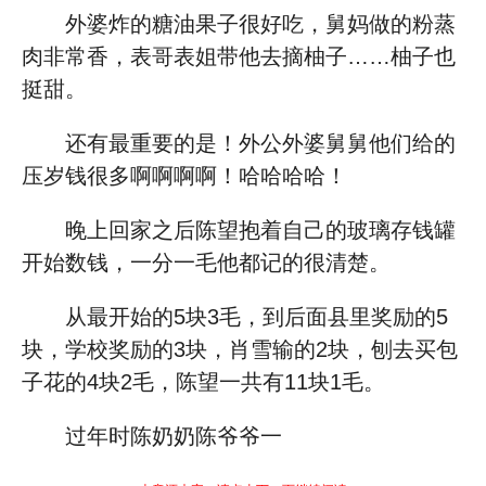
外婆炸的糖油果子很好吃，舅妈做的粉蒸
肉非常香，表哥表姐带他去摘柚子……柚子也
挺甜。
还有最重要的是！外公外婆舅舅他们给的
压岁钱很多啊啊啊啊！哈哈哈哈！
晚上回家之后陈望抱着自己的玻璃存钱罐
开始数钱，一分一毛他都记的很清楚。
从最开始的5块3毛，到后面县里奖励的5
块，学校奖励的3块，肖雪输的2块，刨去买包
子花的4块2毛，陈望一共有11块1毛。
过年时陈奶奶陈爷爷一