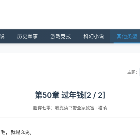
说
历史军事
游戏竞技
科幻小说
其他类型
主题：
第50章 过年钱[2 / 2]
胎穿七零：我靠读书带全家致富
·
猫芼
5毛，就是3块。