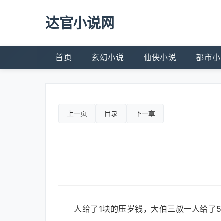
达官小说网
首页
玄幻小说
仙侠小说
都市小
上一页
目录
下一章
人给了1块的压岁钱，大伯三叔一人给了