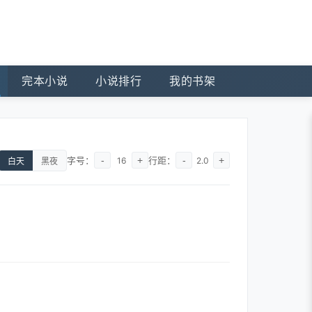
完本小说
小说排行
我的书架
字号：
-
+
行距：
-
+
16
2.0
白天
黑夜